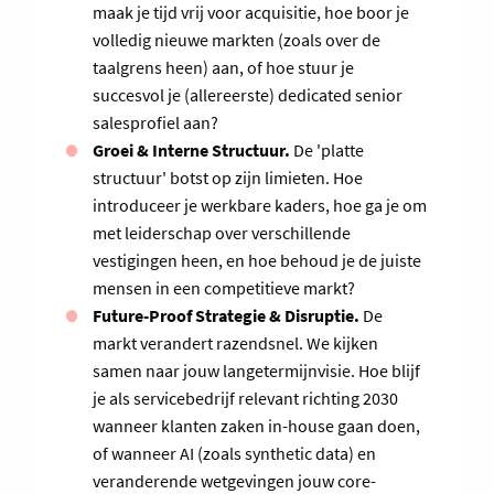
maak je tijd vrij voor acquisitie, hoe boor je
volledig nieuwe markten (zoals over de
taalgrens heen) aan, of hoe stuur je
succesvol je (allereerste) dedicated senior
salesprofiel aan?
Groei & Interne Structuur.
De 'platte
structuur' botst op zijn limieten. Hoe
introduceer je werkbare kaders, hoe ga je om
met leiderschap over verschillende
vestigingen heen, en hoe behoud je de juiste
mensen in een competitieve markt?
Future-Proof Strategie & Disruptie.
De
markt verandert razendsnel. We kijken
samen naar jouw langetermijnvisie. Hoe blijf
je als servicebedrijf relevant richting 2030
wanneer klanten zaken in-house gaan doen,
of wanneer AI (zoals synthetic data) en
veranderende wetgevingen jouw core-