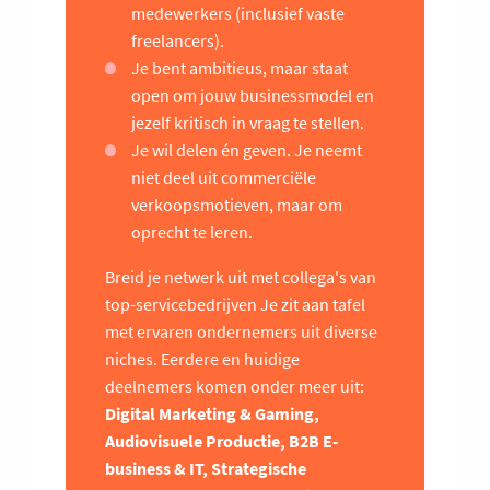
medewerkers (inclusief vaste
freelancers).
Je bent ambitieus, maar staat
open om jouw businessmodel en
jezelf kritisch in vraag te stellen.
Je wil delen én geven. Je neemt
niet deel uit commerciële
verkoopsmotieven, maar om
oprecht te leren.
Breid je netwerk uit met collega's van
top-servicebedrijven Je zit aan tafel
met ervaren ondernemers uit diverse
niches. Eerdere en huidige
deelnemers komen onder meer uit:
Digital Marketing & Gaming,
Audiovisuele Productie, B2B E-
business & IT, Strategische