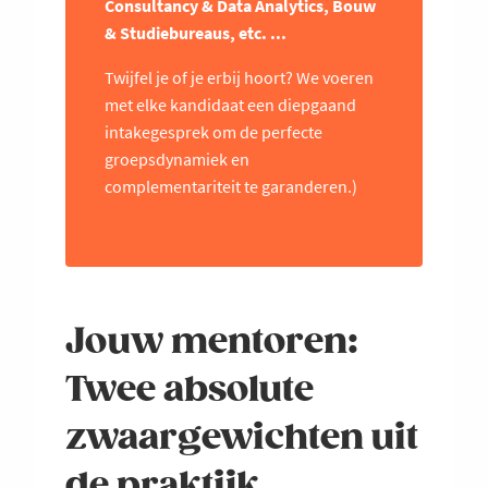
Consultancy & Data Analytics, Bouw
& Studiebureaus, etc. ...
Twijfel je of je erbij hoort? We voeren
met elke kandidaat een diepgaand
intakegesprek om de perfecte
groepsdynamiek en
complementariteit te garanderen.)
Jouw mentoren:
Twee absolute
zwaargewichten uit
de praktijk