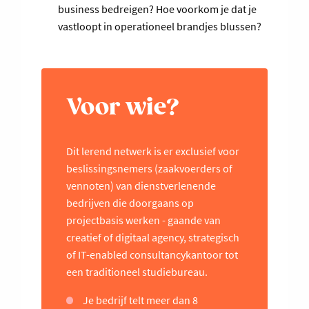
business bedreigen? Hoe voorkom je dat je
vastloopt in operationeel brandjes blussen?
Voor wie?
Dit lerend netwerk is er exclusief voor
beslissingsnemers (zaakvoerders of
vennoten) van dienstverlenende
bedrijven die doorgaans op
projectbasis werken - gaande van
creatief of digitaal agency, strategisch
of IT-enabled consultancykantoor tot
een traditioneel studiebureau.
Je bedrijf telt meer dan 8