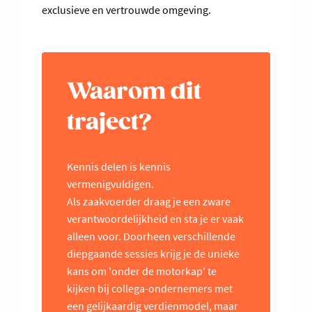
exclusieve en vertrouwde omgeving.
Waarom dit
traject?
Kennis delen is kennis
vermenigvuldigen.
Als zaakvoerder draag je een zware
verantwoordelijkheid en sta je er vaak
alleen voor. Doorheen verschillende
diepgaande sessies krijg je de unieke
kans om 'onder de motorkap' te
kijken bij collega-ondernemers met
een gelijkaardig verdienmodel, maar