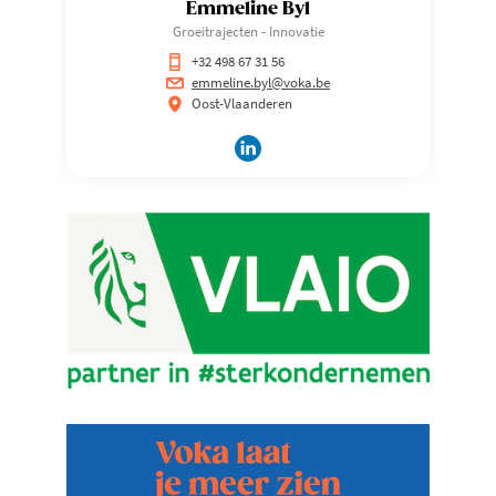
Emmeline Byl
Groeitrajecten - Innovatie
+32 498 67 31 56
emmeline.byl@voka.be
Oost-Vlaanderen