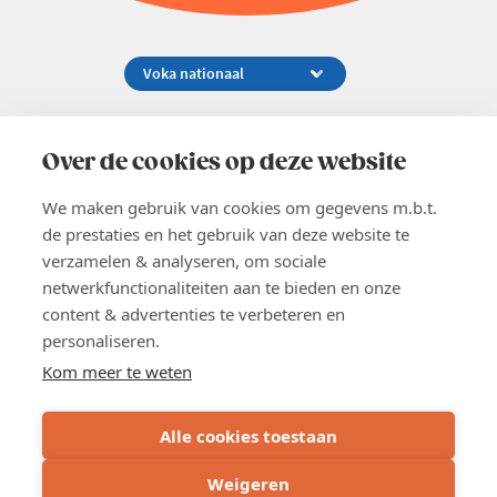
Koningsstraat 154-158, 1000 Brussel
02 229 81 11
Over de cookies op deze website
info@voka.be
We maken gebruik van cookies om gegevens m.b.t.
de prestaties en het gebruik van deze website te
verzamelen & analyseren, om sociale
netwerkfunctionaliteiten aan te bieden en onze
content & advertenties te verbeteren en
EN
personaliseren.
Pers
Nieuwsbrief
Kom meer te weten
Vacatures
Word lid
Alle cookies toestaan
Voka 2026
Algemene voorwaarden
Weigeren
Privacyverklaring