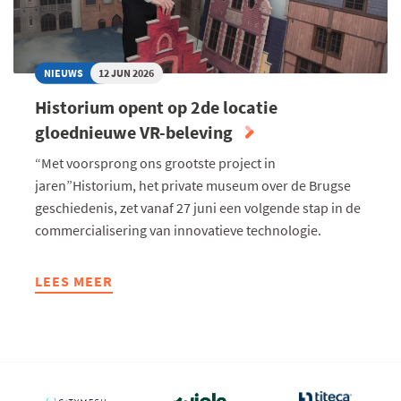
NIEUWS
12 JUN 2026
Historium opent op 2de locatie
gloednieuwe VR-beleving
“Met voorsprong ons grootste project in
jaren”Historium, het private museum over de Brugse
geschiedenis, zet vanaf 27 juni een volgende stap in de
commercialisering van innovatieve technologie.
LEES MEER
ABOUT
HISTORIUM
OPENT
OP
2DE
LOCATIE