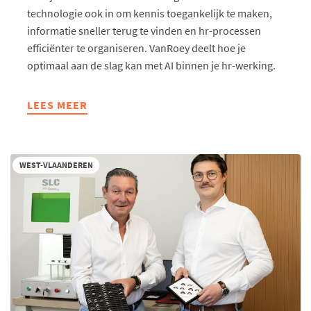
technologie ook in om kennis toegankelijk te maken,
informatie sneller terug te vinden en hr-processen
efficiënter te organiseren. VanRoey deelt hoe je
optimaal aan de slag kan met AI binnen je hr-werking.
LEES MEER
ABOUT
AI
IN
HR:
WEST-VLAANDEREN
VAN
SLIMME
ASSISTENT
NAAR
DIGITALE
COLLEGA