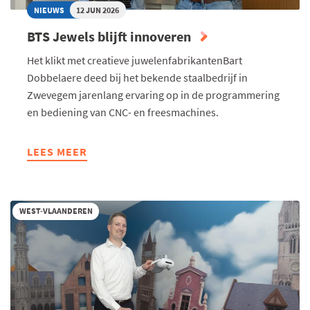
NIEUWS
12 JUN 2026
BTS Jewels blijft innoveren
Het klikt met creatieve juwelenfabrikantenBart
Dobbelaere deed bij het bekende staalbedrijf in
Zwevegem jarenlang ervaring op in de programmering
en bediening van CNC- en freesmachines.
LEES MEER
ABOUT
BTS
JEWELS
BLIJFT
WEST-VLAANDEREN
INNOVEREN