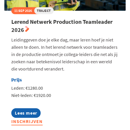
11 SEP 2026
TRAJECT
Lerend Netwerk Production Teamleader
2026
Leidinggeven doe je elke dag, maar leren hoef je niet
alleen te doen. In het lerend netwerk voor teamleaders
in de productie ontmoet je collega-leiders die net als jij
zoeken naar betekenisvol leiderschap in een wereld
die voortdurend verandert.
Prijs
Leden: €1280.00
Niet-leden: €1920.00
Lees meer
about
Lerend
INSCHRIJVEN
Netwerk
Production