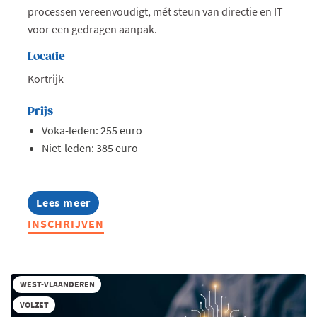
processen vereenvoudigt, mét steun van directie en IT
voor een gedragen aanpak.
Locatie
Kortrijk
Prijs
Voka-leden: 255 euro
Niet-leden: 385 euro
Lees meer
about
Opleiding:
INSCHRIJVEN
AI
in
hr
toegepast
WEST-VLAANDEREN
VOLZET