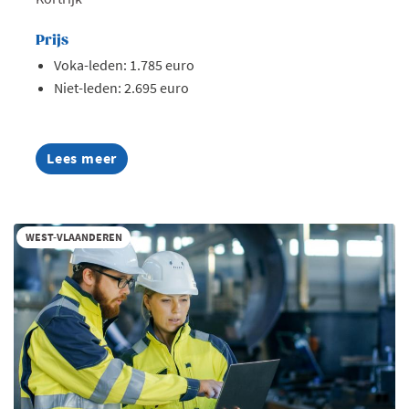
Prijs
Voka-leden: 1.785 euro
Niet-leden: 2.695 euro
Lees meer
about
AI
Summer
Week
2026
WEST-VLAANDEREN