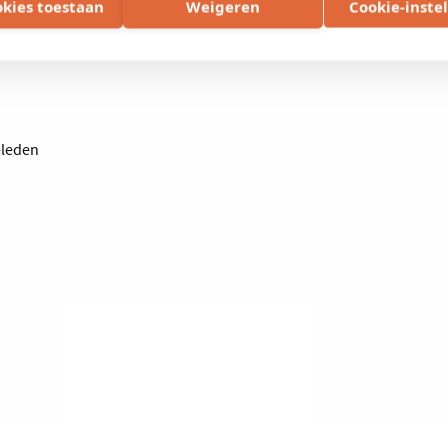
euille
okies toestaan
Weigeren
Cookie-inste
oophandel West-Vlaanderen: DV.O104126
-leden