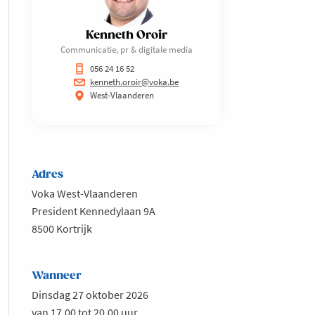
Kenneth Oroir
Communicatie, pr & digitale media
056 24 16 52
kenneth.oroir@voka.be
West-Vlaanderen
Adres
Voka West-Vlaanderen
President Kennedylaan 9A
8500 Kortrijk
Wanneer
Dinsdag 27 oktober 2026
van 17.00 tot 20.00 uur