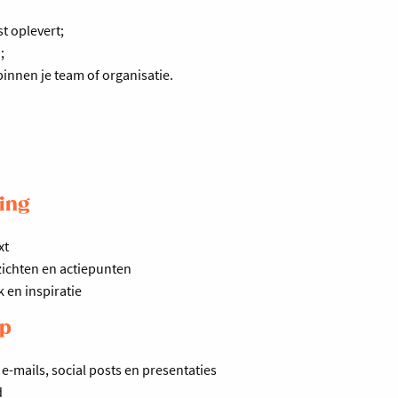
t oplevert;
;
binnen je team of organisatie.
ting
xt
zichten en actiepunten
 en inspiratie
lp
e-mails, social posts en presentaties
d