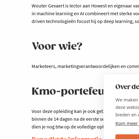
Wouter Gevaert is lector aan Howest en eigenaar va
in machine learning en AI combineert met sterke voel
driven technologieën focust hij op deep learning, s
Voor wie?
Marketeers, marketingverantwoordelijken en commu
Over de
Kmo-portefeuille
We maken g
deze websi
Voor deze opleiding kan je ook gebruikmaken van de
bieden en 
binnen de 14 dagen na de eerste sessie via
www.kmo-
Kom meer 
dien je nog btw op de volledige opleidingskost te b