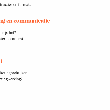
tructies en formats
ing en communicatie
ns je het?
nterne content
t
ketingpraktijken
ketingwerking?