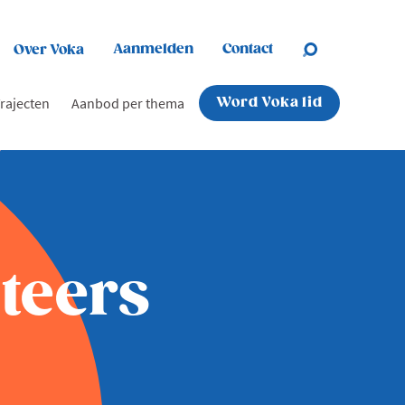
Aanmelden
Contact
Over Voka
rajecten
Aanbod per thema
Word Voka lid
teers