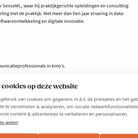
n SenseML, waar hij praktijkgerichte opleidingen en consulting
ing met de praktijk. Met meer dan tien jaar ervaring in data-
oftwareontwikkeling en digitale innovatie.
nicatieprofessionals in kmo’s.
 cookies op deze website
ebruik van cookies om gegevens m.b.t. de prestaties en het geb
te te verzamelen & analyseren, om sociale netwerkfunctionaliteit
 kmo-portefeuille. Jouw aanvraag dient te gebeuren ten laatste
onze content & advertenties te verbeteren en personaliseren.
portefeuille.be
. Indien je beroep doet op de kmo-portefeuille,
te weten
etalen.