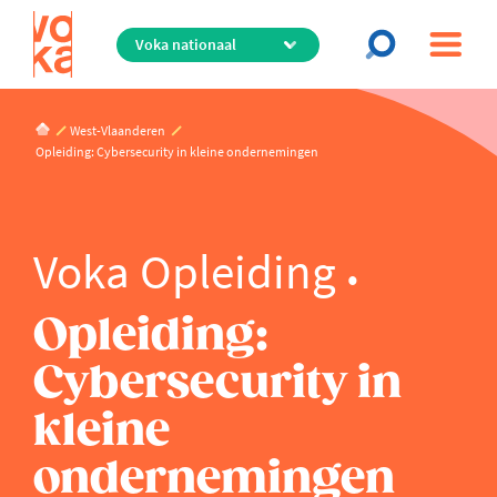
Overslaan
en
naar
de
inhoud
West-Vlaanderen
gaan
Opleiding: Cybersecurity in kleine ondernemingen
Voka Opleiding
Opleiding:
Cybersecurity in
kleine
ondernemingen