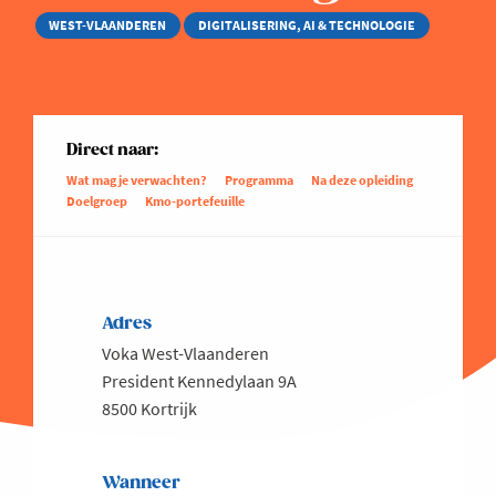
WEST-VLAANDEREN
DIGITALISERING, AI & TECHNOLOGIE
Direct naar:
Wat mag je verwachten?
Programma
Na deze opleiding
Doelgroep
Kmo-portefeuille
Adres
Voka West-Vlaanderen
President Kennedylaan 9A
8500 Kortrijk
Wanneer