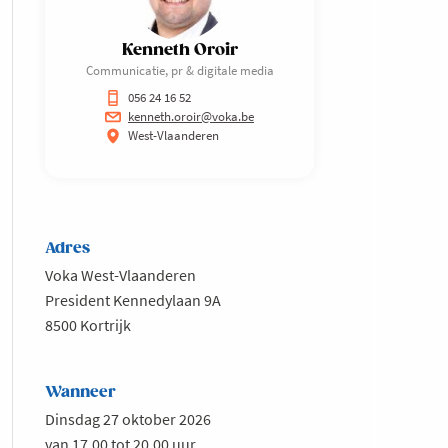
Kenneth Oroir
Communicatie, pr & digitale media
056 24 16 52
kenneth.oroir@voka.be
West-Vlaanderen
Adres
Voka West-Vlaanderen
President Kennedylaan 9A
8500 Kortrijk
Wanneer
Dinsdag 27 oktober 2026
van 17.00 tot 20.00 uur