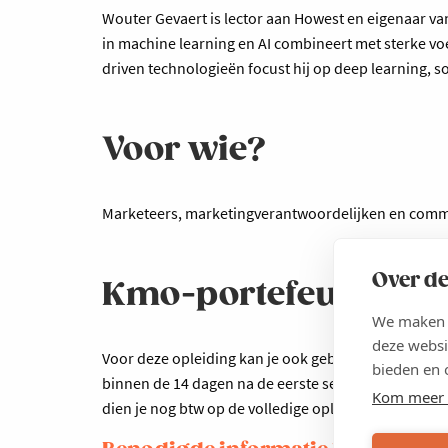
Wouter Gevaert is lector aan Howest en eigenaar va
in machine learning en AI combineert met sterke voel
driven technologieën focust hij op deep learning, s
Voor wie?
Marketeers, marketingverantwoordelijken en commu
Over de
Kmo-portefeuille
We maken g
deze websi
Voor deze opleiding kan je ook gebruikmaken van de
bieden en 
binnen de 14 dagen na de eerste sessie via
www.kmo-
Kom meer 
dien je nog btw op de volledige opleidingskost te b