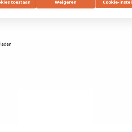
euille
okies toestaan
Weigeren
Cookie-inste
oophandel West-Vlaanderen: DV.O104126
-leden