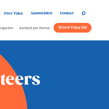
Aanmelden
Contact
Over Voka
rajecten
Aanbod per thema
Word Voka lid
teers