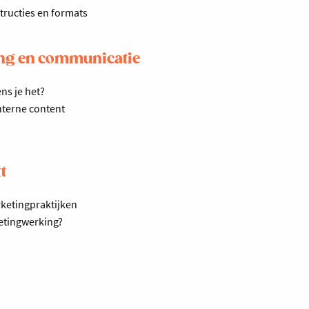
tructies en formats
ing en communicatie
ns je het?
nterne content
t
ketingpraktijken
ketingwerking?