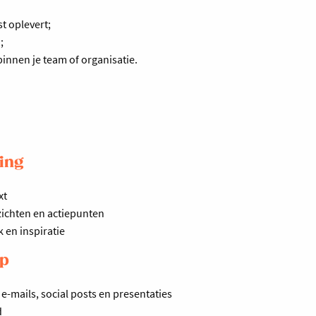
t oplevert;
;
binnen je team of organisatie.
ting
xt
zichten en actiepunten
 en inspiratie
lp
e-mails, social posts en presentaties
d