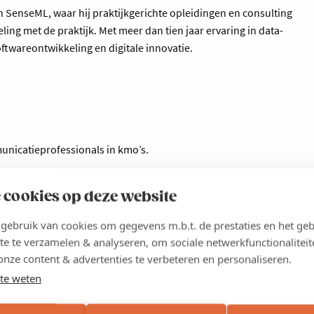
n SenseML, waar hij praktijkgerichte opleidingen en consulting
ing met de praktijk. Met meer dan tien jaar ervaring in data-
oftwareontwikkeling en digitale innovatie.
nicatieprofessionals in kmo’s.
 cookies op deze website
ebruik van cookies om gegevens m.b.t. de prestaties en het geb
te te verzamelen & analyseren, om sociale netwerkfunctionaliteit
 kmo-portefeuille. Jouw aanvraag dient te gebeuren ten laatste
onze content & advertenties te verbeteren en personaliseren.
portefeuille.be
. Indien je beroep doet op de kmo-portefeuille,
te weten
etalen.