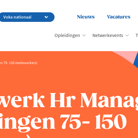
Nieuws
Vacatures
Opleidingen
Netwerkevents
T
n 75- 150 medewerkers)
werk Hr Mana
ngen 75- 150