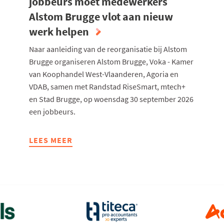
jobbeurs moet medewerkers
Alstom Brugge vlot aan nieuw
werk helpen
Naar aanleiding van de reorganisatie bij Alstom
Brugge organiseren Alstom Brugge, Voka - Kamer
van Koophandel West-Vlaanderen, Agoria en
VDAB, samen met Randstad RiseSmart, mtech+
en Stad Brugge, op woensdag 30 september 2026
een jobbeurs.
LEES MEER
ABOUT
PARTNERS
SLAAN
HANDEN
IN
ELKAAR:
JOBBEURS
MOET