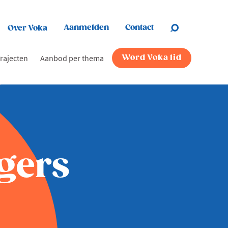
Aanmelden
Contact
Over Voka
rajecten
Aanbod per thema
Word Voka lid
gers