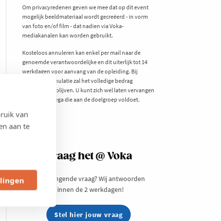
Om privacyredenen geven we mee dat op dit event
mogelijk beeldmateriaal wordt gecreëerd - in vorm
van foto en/of film - dat nadien via Voka-
mediakanalen kan worden gebruikt.
Kosteloos annuleren kan enkel per mail naar de
genoemde verantwoordelijke en dit uiterlijk tot 14
werkdagen voor aanvang van de opleiding. Bij
laattijdige annulatie zal het volledige bedrag
verschuldigd blijven. U kunt zich wel laten vervangen
door een collega die aan de doelgroep voldoet.
ruik van
en aan te
Vraag het @ Voka
Een prangende vraag? Wij antwoorden
llingen
binnen de 2 werkdagen!
Stel hier jouw vraag