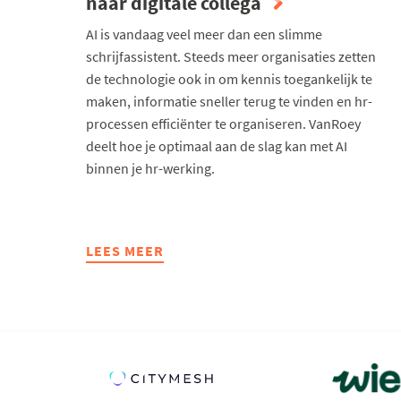
naar digitale collega
AI is vandaag veel meer dan een slimme
schrijfassistent. Steeds meer organisaties zetten
de technologie ook in om kennis toegankelijk te
maken, informatie sneller terug te vinden en hr-
processen efficiënter te organiseren. VanRoey
deelt hoe je optimaal aan de slag kan met AI
binnen je hr-werking.
LEES MEER
ABOUT
AI
IN
HR:
VAN
SLIMME
ASSISTENT
NAAR