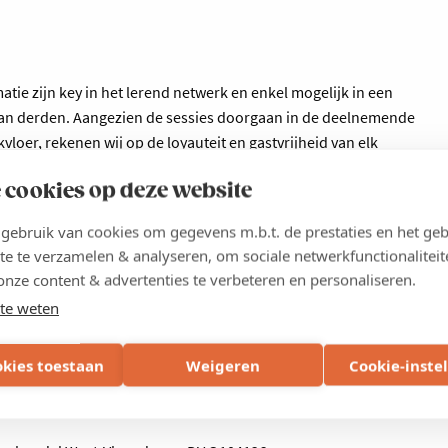
atie zijn key in het lerend netwerk en enkel mogelijk in een
an derden. Aangezien de sessies doorgaan in de deelnemende
loer, rekenen wij op de loyauteit en gastvrijheid van elk
 cookies op deze website
ebruik van cookies om gegevens m.b.t. de prestaties en het geb
te te verzamelen & analyseren, om sociale netwerkfunctionaliteit
onze content & advertenties te verbeteren en personaliseren.
te weten
 kmo-portefeuille. Jouw aanvraag dient te gebeuren ten laatste
portefeuille.be
. Indien je beroep doet op de kmo-portefeuille,
etalen.
okies toestaan
Weigeren
Cookie-inste
euille