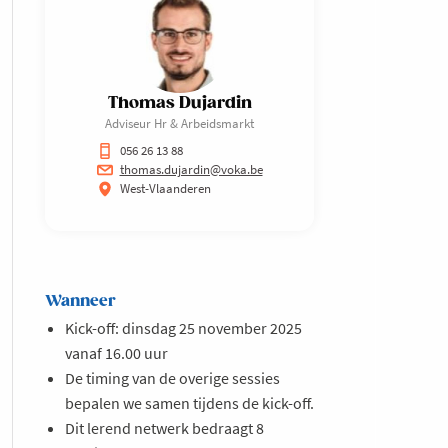
Thomas Dujardin
Adviseur Hr & Arbeidsmarkt
056 26 13 88
thomas.dujardin@voka.be
West-Vlaanderen
Wanneer
Kick-off: dinsdag 25 november 2025
vanaf 16.00 uur
De timing van de overige sessies
bepalen we samen tijdens de kick-off.
Dit lerend netwerk bedraagt 8