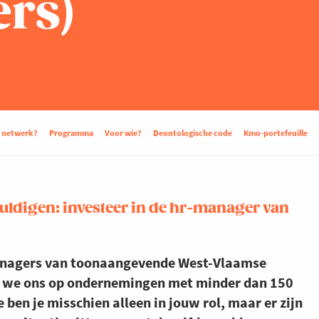
rs)
d netwerk?
Programma
Voor wie?
Deontologische code
Kmo-portefeuille
uldigen: investeer in de hr-manager van
managers van toonaangevende West-Vlaamse
sen we ons op ondernemingen met minder dan 150
ben je misschien alleen in jouw rol, maar er zijn