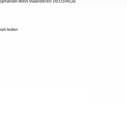
oophandel West-Vlaanderen: DV.O104126
niet-leden