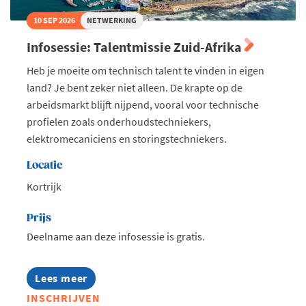
10 SEP 2026
NETWERKING
Infosessie: Talentmissie Zuid-Afrika
Heb je moeite om technisch talent te vinden in eigen
land? Je bent zeker niet alleen. De krapte op de
arbeidsmarkt blijft nijpend, vooral voor technische
profielen zoals onderhoudstechniekers,
elektromecaniciens en storingstechniekers.
Locatie
Kortrijk
Prijs
Deelname aan deze infosessie is gratis.
Lees meer
about
Infosessie:
INSCHRIJVEN
Talentmissie