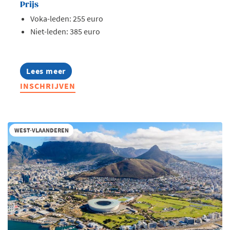
Prijs
Voka-leden: 255 euro
Niet-leden: 385 euro
Lees meer
about
Opleiding:
INSCHRIJVEN
Zo
pas
je
de
EU-
WEST-VLAANDEREN
regels
rond
loontransparantie
toe
in
jouw
onderneming