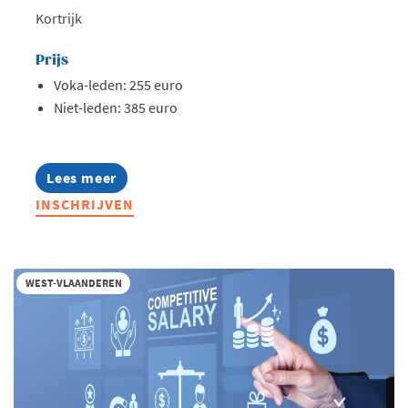
Kortrijk
Prijs
Voka-leden: 255 euro
Niet-leden: 385 euro
Lees meer
about
Opleiding:
INSCHRIJVEN
AI
in
hr
toegepast
WEST-VLAANDEREN