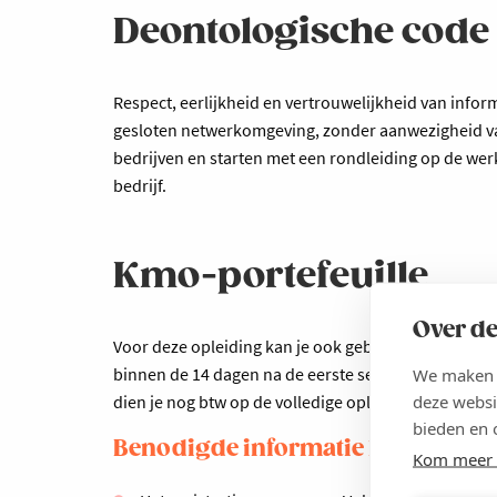
Deontologische code
Respect, eerlijkheid en vertrouwelijkheid van inform
gesloten netwerkomgeving, zonder aanwezigheid v
bedrijven en starten met een rondleiding op de werkv
bedrijf.
Kmo-portefeuille
Over de
Voor deze opleiding kan je ook gebruikmaken van de
binnen de 14 dagen na de eerste sessie via
www.kmo-
We maken g
deze websi
dien je nog btw op de volledige opleidingskost te b
bieden en 
Benodigde informatie kmo-portef
Kom meer 