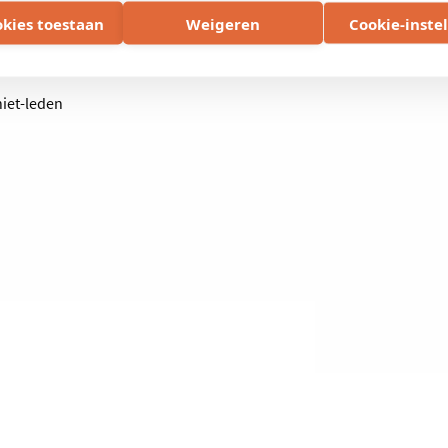
oophandel West-Vlaanderen: DV.O104126
okies toestaan
Weigeren
Cookie-inste
niet-leden