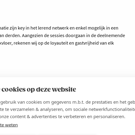
atie zijn key in het lerend netwerk en enkel mogelijk in een
an derden. Aangezien de sessies doorgaan in de deelnemende
loer, rekenen wij op de loyauteit en gastvrijheid van elk
 cookies op deze website
 kmo-portefeuille. Jouw aanvraag dient te gebeuren ten laatste
portefeuille.be
. Indien je beroep doet op de kmo-portefeuille,
ebruik van cookies om gegevens m.b.t. de prestaties en het geb
te te verzamelen & analyseren, om sociale netwerkfunctionaliteit
etalen.
onze content & advertenties te verbeteren en personaliseren.
euille
te weten