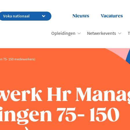
Nieuws
Vacatures
Opleidingen
Netwerkevents
T
n 75- 150 medewerkers)
werk Hr Mana
ngen 75- 150