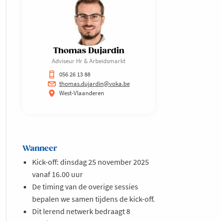
Thomas Dujardin
Adviseur Hr & Arbeidsmarkt
056 26 13 88
thomas.dujardin@voka.be
West-Vlaanderen
Wanneer
Kick-off: dinsdag 25 november 2025
vanaf 16.00 uur
De timing van de overige sessies
bepalen we samen tijdens de kick-off.
Dit lerend netwerk bedraagt 8