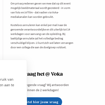
Om privacyredenen geven we mee dat op dit event
mogelijk beeldmateriaal wordt gecreëerd - in vorm
van foto en/of film - dat nadien via Voka-
mediakanalen kan worden gebruikt.
Kosteloos annuleren kan enkel per mail naar de
genoemde verantwoordelijke en dit uiterlijk tot 14
werkdagen voor aanvang van de opleiding. Bij
laattijdige annulatie zal het volledige bedrag
verschuldigd blijven. U kunt zich wel laten vervangen
door een collega die aan de doelgroep voldoet.
Vraag het @ Voka
ruik van
en aan te
Een prangende vraag? Wij antwoorden
binnen de 2 werkdagen!
Stel hier jouw vraag