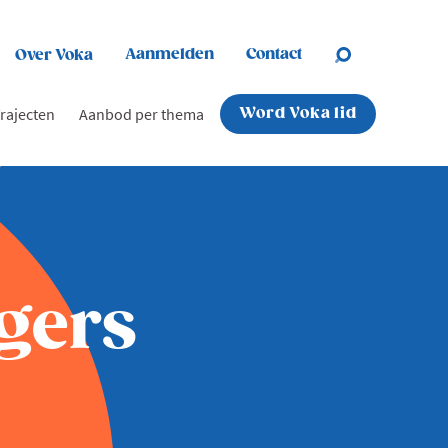
Aanmelden
Contact
Over Voka
rajecten
Aanbod per thema
Word Voka lid
gers