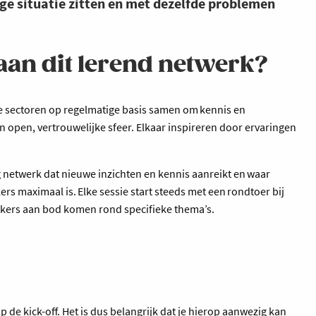
dige situatie zitten en met dezelfde problemen
n dit lerend netwerk?
se sectoren op regelmatige basis samen om kennis en
en open, vertrouwelijke sfeer. Elkaar inspireren door ervaringen
 netwerk dat nieuwe inzichten en kennis aanreikt en waar
rs maximaal is. Elke sessie start steeds met een rondtoer bij
ekers aan bod komen rond specifieke thema’s.
 de kick-off. Het is dus belangrijk dat je hierop aanwezig kan