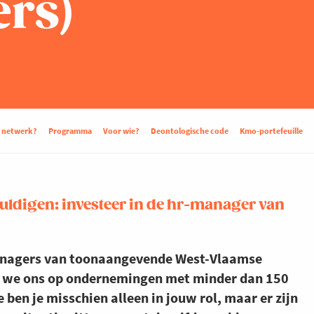
rs)
d netwerk?
Programma
Voor wie?
Deontologische code
Kmo-portefeuille
uldigen: investeer in de hr-manager van
managers van toonaangevende West-Vlaamse
sen we ons op ondernemingen met minder dan 150
ben je misschien alleen in jouw rol, maar er zijn