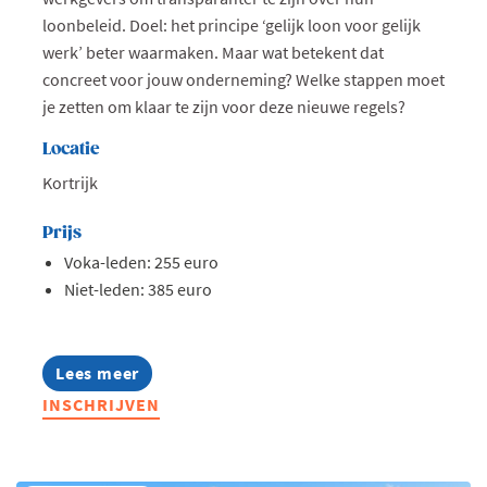
loonbeleid. Doel: het principe ‘gelijk loon voor gelijk
werk’ beter waarmaken. Maar wat betekent dat
concreet voor jouw onderneming? Welke stappen moet
je zetten om klaar te zijn voor deze nieuwe regels?
Locatie
Kortrijk
Prijs
Voka-leden: 255 euro
Niet-leden: 385 euro
Lees meer
about
Opleiding:
INSCHRIJVEN
Zo
pas
je
de