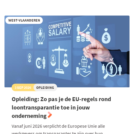
in
hr
toegepast
WEST-VLAANDEREN
3 SEP 2026
OPLEIDING
Opleiding: Zo pas je de EU-regels rond
loontransparantie toe in jouw
onderneming
Vanaf juni 2026 verplicht de Europese Unie alle
werkgevers om transparanter te zijn over hun