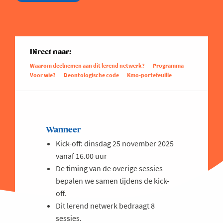
Direct naar:
Waarom deelnemen aan dit lerend netwerk?
Programma
Voor wie?
Deontologische code
Kmo-portefeuille
Wanneer
Kick-off: dinsdag 25 november 2025
vanaf 16.00 uur
De timing van de overige sessies
bepalen we samen tijdens de kick-
off.
Dit lerend netwerk bedraagt 8
sessies.