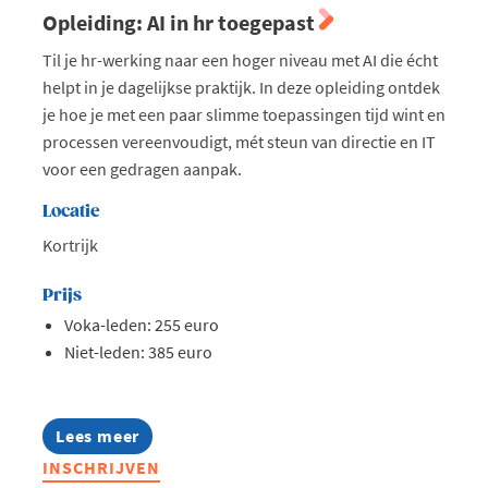
Opleiding: AI in hr toegepast
Til je hr-werking naar een hoger niveau met AI die écht
helpt in je dagelijkse praktijk. In deze opleiding ontdek
je hoe je met een paar slimme toepassingen tijd wint en
processen vereenvoudigt, mét steun van directie en IT
voor een gedragen aanpak.
Locatie
Kortrijk
Prijs
Voka-leden: 255 euro
Niet-leden: 385 euro
Lees meer
about
Opleiding:
INSCHRIJVEN
AI