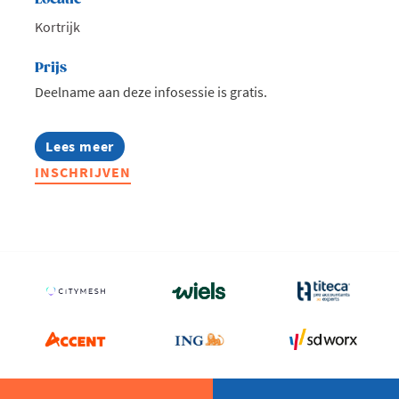
Kortrijk
Prijs
Deelname aan deze infosessie is gratis.
Lees meer
about
Infosessie:
INSCHRIJVEN
Talentmissie
Zuid-
Afrika