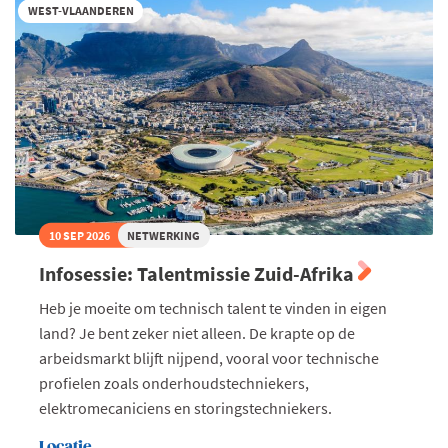
EU-
WEST-VLAANDEREN
regels
rond
loontransparantie
toe
in
jouw
onderneming
10 SEP 2026
NETWERKING
Infosessie: Talentmissie Zuid-Afrika
Heb je moeite om technisch talent te vinden in eigen
land? Je bent zeker niet alleen. De krapte op de
arbeidsmarkt blijft nijpend, vooral voor technische
profielen zoals onderhoudstechniekers,
elektromecaniciens en storingstechniekers.
Locatie