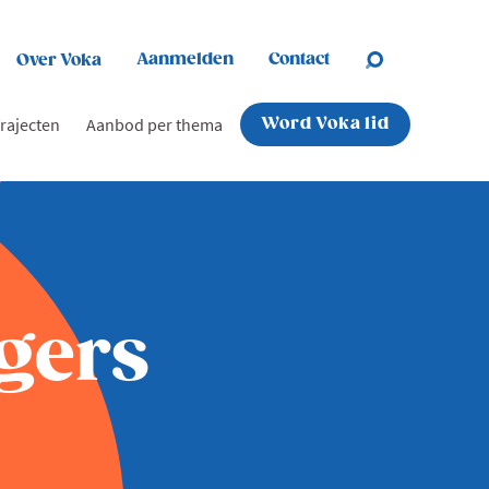
Aanmelden
Contact
Over Voka
rajecten
Aanbod per thema
Word Voka lid
gers