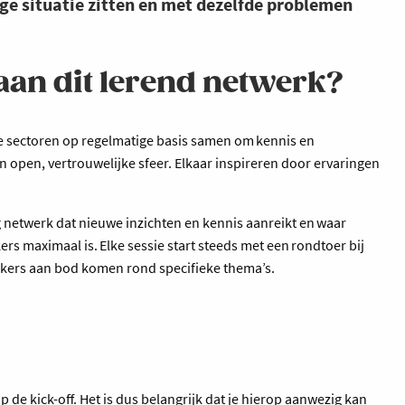
dige situatie zitten en met dezelfde problemen
n dit lerend netwerk?
se sectoren op regelmatige basis samen om kennis en
en open, vertrouwelijke sfeer. Elkaar inspireren door ervaringen
 netwerk dat nieuwe inzichten en kennis aanreikt en waar
rs maximaal is. Elke sessie start steeds met een rondtoer bij
ekers aan bod komen rond specifieke thema’s.
 de kick-off. Het is dus belangrijk dat je hierop aanwezig kan