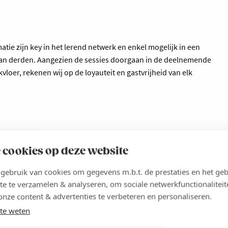
atie zijn key in het lerend netwerk en enkel mogelijk in een
an derden. Aangezien de sessies doorgaan in de deelnemende
loer, rekenen wij op de loyauteit en gastvrijheid van elk
 cookies op deze website
 kmo-portefeuille. Jouw aanvraag dient te gebeuren ten laatste
portefeuille.be
. Indien je beroep doet op de kmo-portefeuille,
ebruik van cookies om gegevens m.b.t. de prestaties en het geb
te te verzamelen & analyseren, om sociale netwerkfunctionaliteit
etalen.
onze content & advertenties te verbeteren en personaliseren.
euille
te weten