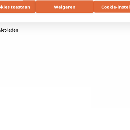
oophandel West-Vlaanderen: DV.O104126
okies toestaan
Weigeren
Cookie-inste
niet-leden