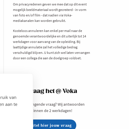
Om privacyredenen geven we mee dat op dit event
mogelijk beeldmateriaal wordt gecreëerd - in vorm
van foto en/of film - dat nadien via Voka-
mediakanalen kan worden gebruikt.
Kosteloos annuleren kan enkel per mail naar de
genoemde verantwoordelijke en dit uiterlijk tot 14
werkdagen voor aanvang van de opleiding. Bij
laattijdige annulatie zal het volledige bedrag
verschuldigd blijven. U kunt zich wel laten vervangen
door een collega die aan de doelgroep voldoet.
Vraag het @ Voka
ruik van
en aan te
Een prangende vraag? Wij antwoorden
binnen de 2 werkdagen!
Stel hier jouw vraag