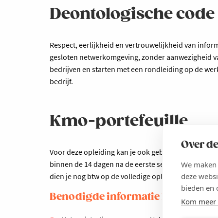
Deontologische code
Respect, eerlijkheid en vertrouwelijkheid van inform
gesloten netwerkomgeving, zonder aanwezigheid v
bedrijven en starten met een rondleiding op de werkv
bedrijf.
Kmo-portefeuille
Over de
Voor deze opleiding kan je ook gebruikmaken van de
binnen de 14 dagen na de eerste sessie via
www.kmo-
We maken g
deze websi
dien je nog btw op de volledige opleidingskost te b
bieden en 
Benodigde informatie kmo-portef
Kom meer 