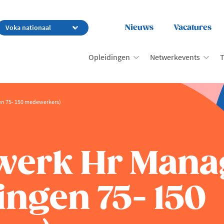
Nieuws
Vacatures
Opleidingen
Netwerkevents
T
n 75- 150 medewerkers)
werk Hr Mana
ngen 75- 150