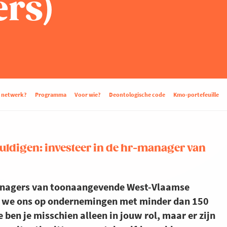
rs)
d netwerk?
Programma
Voor wie?
Deontologische code
Kmo-portefeuille
uldigen: investeer in de hr-manager van
managers van toonaangevende West-Vlaamse
sen we ons op ondernemingen met minder dan 150
ben je misschien alleen in jouw rol, maar er zijn