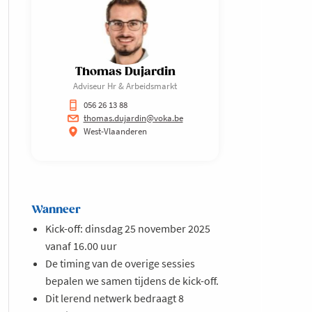
Thomas Dujardin
Adviseur Hr & Arbeidsmarkt
056 26 13 88
thomas.dujardin@voka.be
West-Vlaanderen
Wanneer
Kick-off: dinsdag 25 november 2025
vanaf 16.00 uur
De timing van de overige sessies
bepalen we samen tijdens de kick-off.
Dit lerend netwerk bedraagt 8