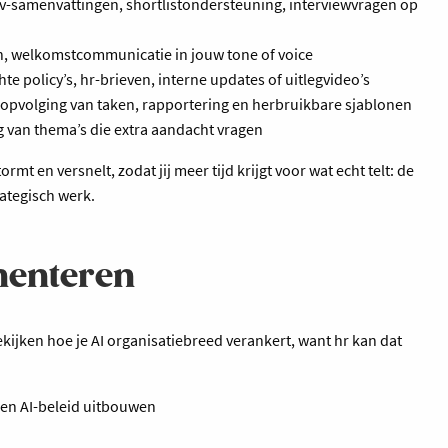
 cv-samenvattingen, shortlistondersteuning, interviewvragen op
n, welkomstcommunicatie in jouw tone of voice
e policy’s, hr-brieven, interne updates of uitlegvideo’s
, opvolging van taken, rapportering en herbruikbare sjablonen
ng van thema’s die extra aandacht vragen
mt en versnelt, zodat jij meer tijd krijgt voor wat echt telt: de
rategisch werk.
menteren
ekijken hoe je AI organisatiebreed verankert, want hr kan dat
agen AI-beleid uitbouwen