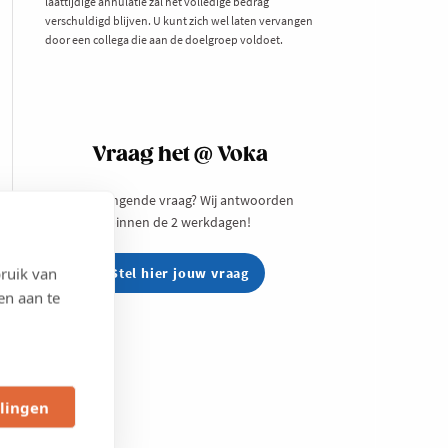
laattijdige annulatie zal het volledige bedrag
verschuldigd blijven. U kunt zich wel laten vervangen
door een collega die aan de doelgroep voldoet.
Vraag het @ Voka
Een prangende vraag? Wij antwoorden
binnen de 2 werkdagen!
ruik van
Stel hier jouw vraag
en aan te
llingen