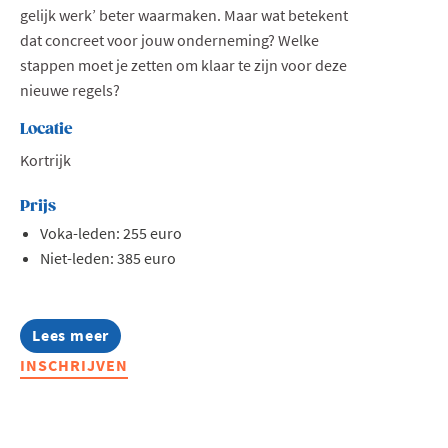
gelijk werk’ beter waarmaken. Maar wat betekent
dat concreet voor jouw onderneming? Welke
stappen moet je zetten om klaar te zijn voor deze
nieuwe regels?
Locatie
Kortrijk
Prijs
Voka-leden: 255 euro
Niet-leden: 385 euro
Lees meer
about
Opleiding:
INSCHRIJVEN
Zo
pas
je
de