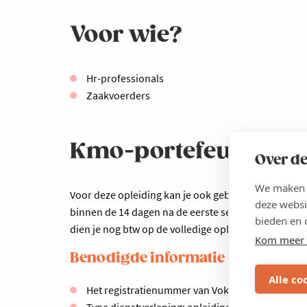
Voor wie?
Hr-professionals
Zaakvoerders
Kmo-portefeuille
Over de
We maken g
Voor deze opleiding kan je ook gebruikmaken van de
deze websi
binnen de 14 dagen na de eerste sessie via
www.kmo-
bieden en 
dien je nog btw op de volledige opleidingskost te b
Kom meer 
Benodigde informatie kmo-portef
Alle co
Het registratienummer van Voka – Kamer van 
Type dienstverlening: opleiding