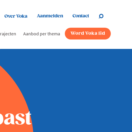
Aanmelden
Contact
Over Voka
rajecten
Aanbod per thema
Word Voka lid
past