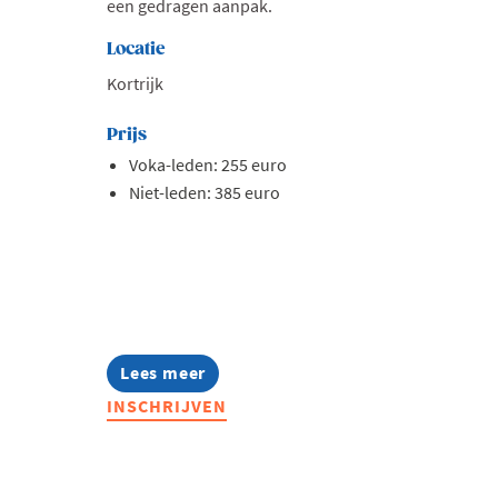
een gedragen aanpak.
Locatie
Kortrijk
Prijs
Voka-leden: 255 euro
Niet-leden: 385 euro
Lees meer
about
Opleiding:
INSCHRIJVEN
AI
in
hr
toegepast