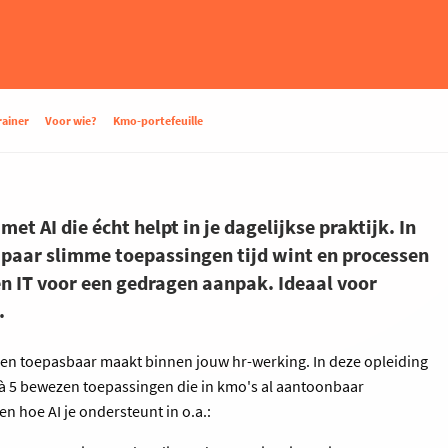
rainer
Voor wie?
Kmo-portefeuille
et AI die écht helpt in je dagelijkse praktijk. In
n paar slimme toepassingen tijd wint en processen
en IT voor een gedragen aanpak. Ideaal voor
.
teen toepasbaar maakt binnen jouw hr-werking. In deze opleiding
4 à 5 bewezen toepassingen die in kmo's al aantoonbaar
en hoe AI je ondersteunt in o.a.: