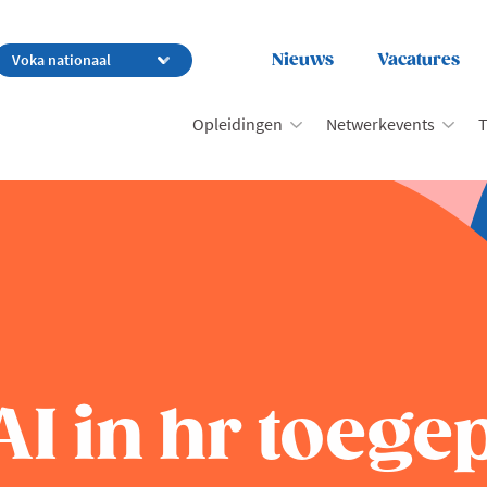
Nieuws
Vacatures
Opleidingen
Netwerkevents
T
AI in hr toege