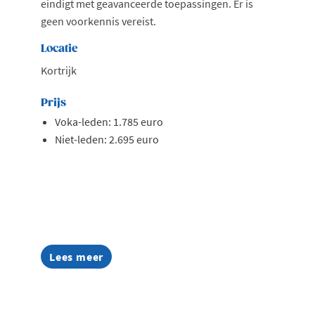
eindigt met geavanceerde toepassingen. Er is
geen voorkennis vereist.
Locatie
Kortrijk
Prijs
Voka-leden: 1.785 euro
Niet-leden: 2.695 euro
Lees meer
about
AI
Summer
Week
2026