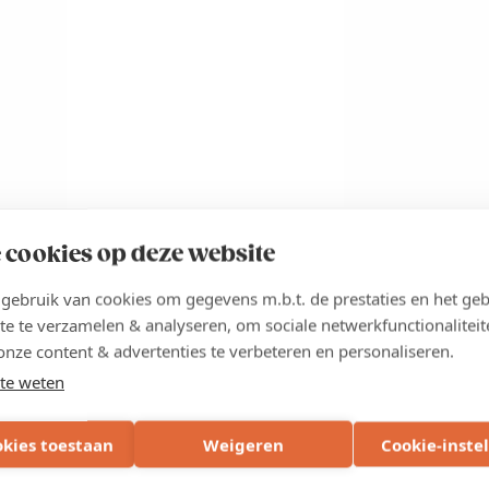
 cookies op deze website
ebruik van cookies om gegevens m.b.t. de prestaties en het geb
 kmo-portefeuille. Jouw aanvraag dient te gebeuren ten laatste
te te verzamelen & analyseren, om sociale netwerkfunctionaliteit
portefeuille.be
. Indien je beroep doet op de kmo-portefeuille,
onze content & advertenties te verbeteren en personaliseren.
etalen.
te weten
euille
okies toestaan
Weigeren
Cookie-inste
Koophandel West-Vlaanderen: DV.O104126