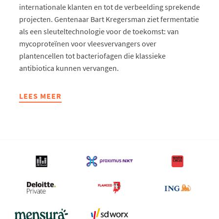
internationale klanten en tot de verbeelding sprekende
projecten. Gentenaar Bart Kregersman ziet fermentatie
als een sleuteltechnologie voor de toekomst: van
mycoproteïnen voor vleesvervangers over
plantencellen tot bacteriofagen die klassieke
antibiotica kunnen vervangen.
LEES MEER
ABOUT
BIOLYNX
ZIET
FERMENTATIE
ALS
MOTOR
VOOR
DUURZAMERE
VOEDING,
LANDBOUW
EN