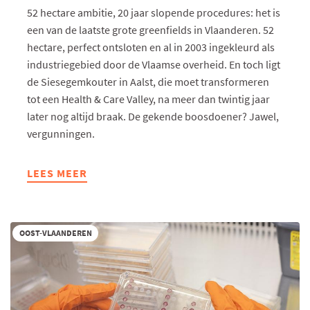
52 hectare ambitie, 20 jaar slopende procedures: het is
Minister Crevits trekt het percentage
een van de laatste grote greenfields in Vlaanderen. 52
nu op tot 45% voor kleinere
hectare, perfect ontsloten en al in 2003 ingekleurd als
ondernemingen en 35% voor
industriegebied door de Vlaamse overheid. En toch ligt
middelgrote ondernemingen.
de Siesegemkouter in Aalst, die moet transformeren
tot een Health & Care Valley, na meer dan twintig jaar
later nog altijd braak. De gekende boosdoener? Jawel,
vergunningen.
LEES MEER
ABOUT
WAAROM
DE
SIESEGEMKOUTER
OOST-VLAANDEREN
BLIJFT
STEKEN
IN
VERGUNNINGENMOERAS