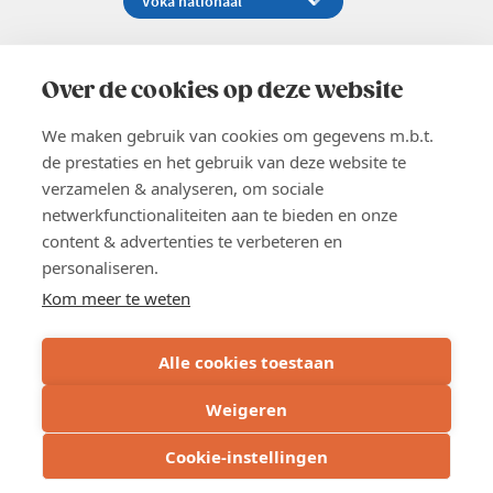
Koningsstraat 154-158, 1000 Brussel
02 229 81 11
Over de cookies op deze website
info@voka.be
We maken gebruik van cookies om gegevens m.b.t.
de prestaties en het gebruik van deze website te
verzamelen & analyseren, om sociale
netwerkfunctionaliteiten aan te bieden en onze
content & advertenties te verbeteren en
EN
personaliseren.
Pers
Nieuwsbrief
Kom meer te weten
Vacatures
Word lid
Alle cookies toestaan
Voka 2026
Algemene voorwaarden
Weigeren
Privacyverklaring
Cookie verklaring
Cookie-instellingen
Cookie instellingen
BE 0413.673.821 - RPR: Brussel