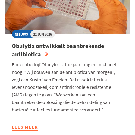
NIEUWS
22 JUN 2026
Obulytix ontwikkelt baanbrekende
antibiotica
Biotechbedrijf Obulytix is drie jaar jong en mikt heel
hoog. “Wij bouwen aan de antibiotica van morgen”,
zegt ceo Kristof Van Emelen. Dat is ook letterlijk
levensnoodzakelijk om antimicrobiële resistentie
(AMR) tegen te gaan. “We werken aan een
baanbrekende oplossing die de behandeling van
bacteriële infecties fundamenteel verandert.”
LEES MEER
ABOUT
OBULYTIX