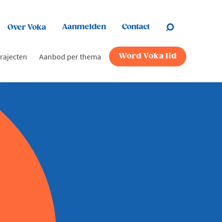
Aanmelden
Contact
Over Voka
rajecten
Aanbod per thema
Word Voka lid