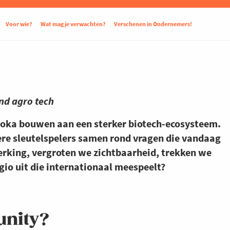
Voor wie?
Wat mag je verwachten?
Verschenen in Ondernemers!
and agro tech
Voka bouwen aan een sterker biotech-ecosysteem.
ere sleutelspelers samen rond vragen die vandaag
erking, vergroten we zichtbaarheid, trekken we
io uit die internationaal meespeelt?
nity?