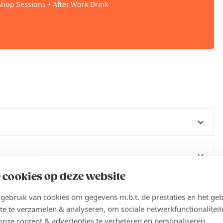
shop Sessions + After Work Drink
ciences Community en zetten we meteen de ambitie scherp:
 cookies op deze website
internationale uitstraling en impact? In een inspirerende
biotech, de sterktes van onze hub en de kansen om de regio
ebruik van cookies om gegevens m.b.t. de prestaties en het geb
veranderende internationale context. Geopolitieke
rdt aangevuld met een rondleiding bij Legend Biotech en een
te te verzamelen & analyseren, om sociale netwerkfunctionaliteit
fhankelijkheden en evoluties in supply chains hebben een
10u
onze content & advertenties te verbeteren en personaliseren.