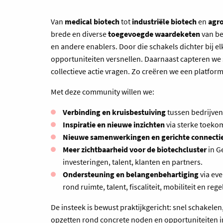
Van
medical biotech
tot
industriële biotech
en
agr
brede en diverse
toegevoegde waardeketen
van be
en andere enablers. Door die schakels dichter bij e
opportuniteiten versnellen. Daarnaast capteren we 
collectieve actie vragen. Zo creëren we een platfor
Met deze community willen we:
Verbinding en kruisbestuiving
tussen bedrijven
Inspiratie en nieuwe inzichten
via sterke toeko
Nieuwe samenwerkingen en gerichte connecti
Meer zichtbaarheid voor de biotechcluster
in G
investeringen, talent, klanten en partners.
Ondersteuning en belangenbehartiging
via eve
rond ruimte, talent, fiscaliteit, mobiliteit en reg
De insteek is bewust praktijkgericht: snel schakele
opzetten rond concrete noden en opportuniteiten i