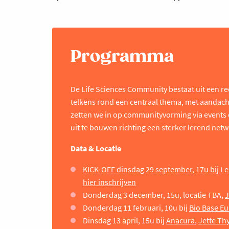
Programma
De Life Sciences Community bestaat uit een r
telkens rond een centraal thema, met aandacht
zetten we in op communityvorming via events
uit te bouwen richting een sterker lerend net
Data & Locatie
KICK-OFF dinsdag 29 september, 17u bij L
hier inschrijven
Donderdag 3 december, 15u, locatie TBA,
J
Donderdag 11 februari, 10u bij
Bio Base Eu
Dinsdag 13 april, 15u bij
Anacura
,
Jette Th