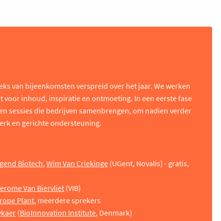
eeks van bijeenkomsten verspreid over het jaar. We werken
 voor inhoud, inspiratie en ontmoeting. In een eerste fase
 en sessies die bedrijven samenbrengen, om nadien verder
werk en gerichte ondersteuning.
egend Biotech
,
Wim Van Criekinge
(UGent, Novalis) - gratis,
erome Van Biervliet
(VIB)
rope Plant
, meerdere sprekers
ykaer
(
BioInnovation Institute
, Denmark)