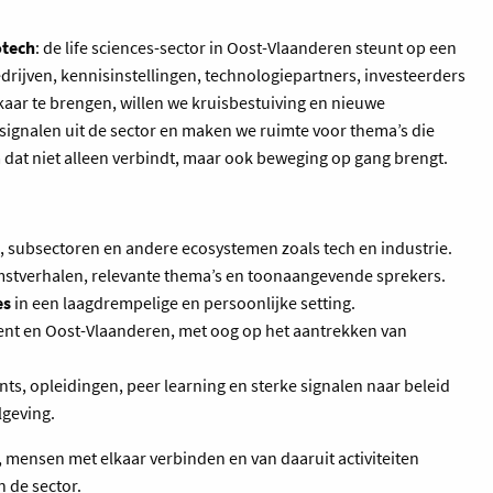
otech
: de life sciences-sector in Oost-Vlaanderen steunt op een
drijven, kennisinstellingen, technologiepartners, investeerders
lkaar te brengen, willen we kruisbestuiving en nieuwe
signalen uit de sector en maken we ruimte voor thema’s die
m dat niet alleen verbindt, maar ook beweging op gang brengt.
, subsectoren en andere ecosystemen zoals tech en industrie.
mstverhalen, relevante thema’s en toonaangevende sprekers.
es
in een laagdrempelige en persoonlijke setting.
ent en Oost-Vlaanderen, met oog op het aantrekken van
nts, opleidingen, peer learning en sterke signalen naar beleid
elgeving.
n, mensen met elkaar verbinden en van daaruit activiteiten
n de sector.