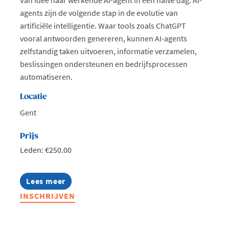
agents zijn de volgende stap in de evolutie van
artificiële intelligentie. Waar tools zoals ChatGPT
vooral antwoorden genereren, kunnen AI-agents
zelfstandig taken uitvoeren, informatie verzamelen,
beslissingen ondersteunen en bedrijfsprocessen
automatiseren.
Locatie
Gent
Prijs
Leden: €250.00
Lees meer
about
Bouw
INSCHRIJVEN
je
eigen
AI-