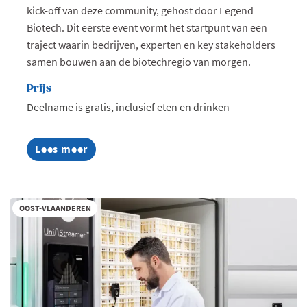
kick-off van deze community, gehost door Legend
Minister Crevits trekt het percentage
Biotech. Dit eerste event vormt het startpunt van een
nu op tot 45% voor kleinere
traject waarin bedrijven, experten en key stakeholders
ondernemingen en 35% voor
samen bouwen aan de biotechregio van morgen.
middelgrote ondernemingen.
Prijs
Deelname is gratis, inclusief eten en drinken
Lees meer
about
KICK-
OFF
Life
Sciences
OOST-VLAANDEREN
Community