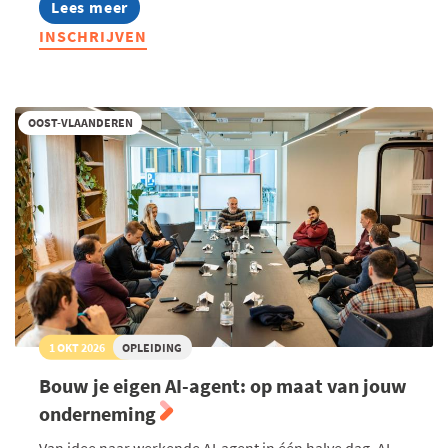
Lees meer
about
Life
INSCHRIJVEN
Sciences
Community
OOST-VLAANDEREN
1 OKT 2026
OPLEIDING
Bouw je eigen AI-agent: op maat van jouw
onderneming
Van idee naar werkende AI-agent in één halve dag. AI-