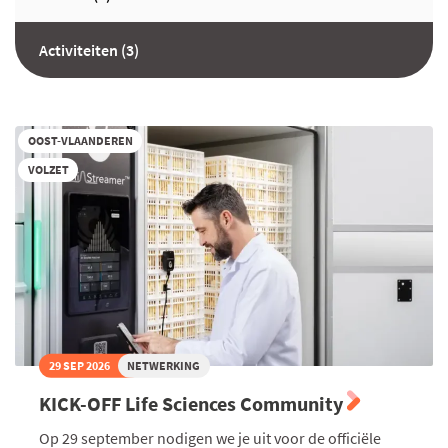
onderneming per kalenderjaar
Op dit moment kunnen kmo’s die
toegekend krijgen.
sterk afhankelijk zijn van IT-systemen
Activiteiten (3)
Meer weten? Klik
hier
.
een beroep doen op de subsidie
‘cybersecurity verbetertrajecten’.
Naast de bestaande steun van VLAIO,
waarbij je 45% steun kan aanvragen
OOST-VLAANDEREN
Bron: Vlaio
voor een verbetertraject van minimum
VOLZET
€ 25.000, is er ook een beperktere
versie gelanceerd. Deze ‘light’ versie
betreft een kleiner pakket aan
begeleiding en advies waarbij het
verbetertraject zo’n €10 000 minder
kost.
Ook via de kmo-portefeuille kan je de
cybersecurity van je onderneming
29 SEP 2026
NETWERKING
verbeteren. Kleine ondernemingen
KICK-OFF Life Sciences Community
genoten eerder 30% steun, een
Op 29 september nodigen we je uit voor de officiële
middelgrote onderneming 20%.