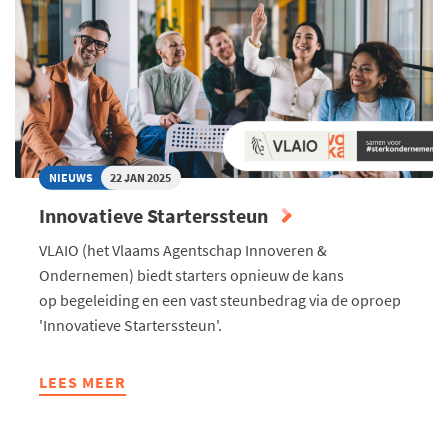
TIJDENS
EWC
VOORRONDE
NIEUWS
22 JAN 2025
Innovatieve Starterssteun
VLAIO (het Vlaams Agentschap Innoveren &
Ondernemen) biedt starters opnieuw de kans
op begeleiding en een vast steunbedrag via de oproep
'Innovatieve Starterssteun'.
LEES MEER
ABOUT
INNOVATIEVE
STARTERSSTEUN