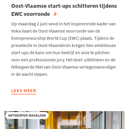
Oost-Vlaamse start-ups schitteren tijdens
EWC voorronde
Op maandag 2 juni vond in het inspirerende kader van
Voka Vaart de Oost-Vlaamse voorronde van de
Entrepreneurship World Cup (EWC) plaats. Tijdens de
preselectie in Oost-Vlaanderen kregen tien ambitieuze
start-ups de kans om hun bedrijf en visie te pitchen
voor een professionele jury. Het doel: uitblinken en de
felbegeerde titel van Oost-Vlaamse vertegenwoordiger
in de wacht slepen.
LEES MEER
ABOUT
OOST-
VLAAMSE
START-
ANTWERPEN-WAASLAND
UPS
SCHITTEREN