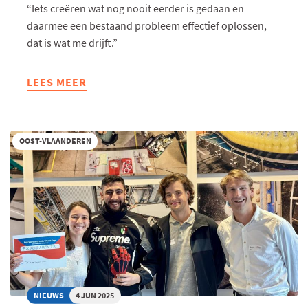
“Iets creëren wat nog nooit eerder is gedaan en
daarmee een bestaand probleem effectief oplossen,
dat is wat me drijft.”
LEES MEER
ABOUT
“TIEN
JAAR
AAN
OOST-VLAANDEREN
EEN
TAFELTEKENING
VASTHOUDEN?
ALLEEN
PASSIE
HOUDT
JE
DAN
OVEREIND.”
NIEUWS
4 JUN 2025