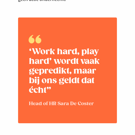
‘Work hard, play
hard’ wordt vaak
gepredikt, maar
bij ons geldt dat
écht”
Head of HR Sara De Coster