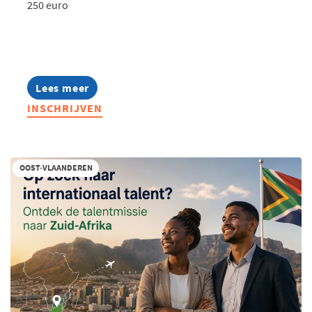
250 euro
Lees meer
about
Opleiding
INSCHRIJVEN
|
Slim
verlonen
met
een
OOST-VLAANDEREN
mobiliteitsbudget