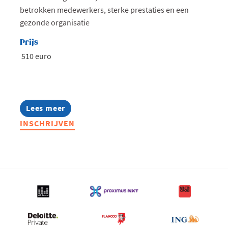
betrokken medewerkers, sterke prestaties en een
gezonde organisatie
Prijs
510 euro
Lees meer
about
Opleiding
INSCHRIJVEN
|
Creëer
een
positieve
sfeer
op
de
werkvloer