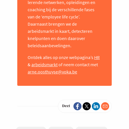
lerende netwerken, opleidingen en
coaching bij de verschillende fases
van de ‘employee life cycle’.
Daarnaast brengen we de
arbeidsmarkt in kaart, detecteren
knelpunten en doen daarover
beleidsaanbevelingen.
Ontdek alles op onze webpagina’s
HR
&
arbeidsmarkt
of neem contact met
arne.oosthuyse@voka.be
Deel