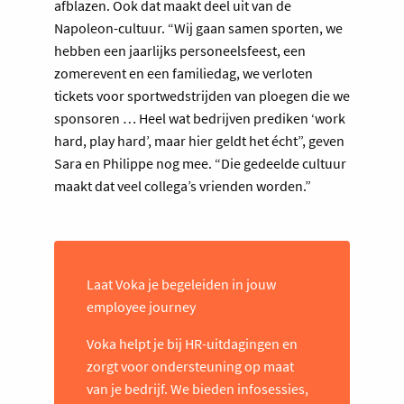
afblazen. Ook dat maakt deel uit van de
Napoleon-cultuur. “Wij gaan samen sporten, we
hebben een jaarlijks personeelsfeest, een
zomerevent en een familiedag, we verloten
tickets voor sportwedstrijden van ploegen die we
sponsoren … Heel wat bedrijven prediken ‘work
hard, play hard’, maar hier geldt het écht”, geven
Sara en Philippe nog mee. “Die gedeelde cultuur
maakt dat veel collega’s vrienden worden.”
Laat Voka je begeleiden in jouw
employee journey
Voka helpt je bij HR-uitdagingen en
zorgt voor ondersteuning op maat
van je bedrijf. We bieden infosessies,