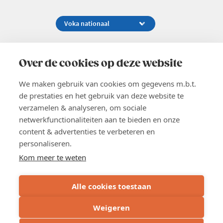
Koningsstraat 154-158, 1000 Brussel
02 229 81 11
Over de cookies op deze website
info@voka.be
We maken gebruik van cookies om gegevens m.b.t.
de prestaties en het gebruik van deze website te
verzamelen & analyseren, om sociale
netwerkfunctionaliteiten aan te bieden en onze
content & advertenties te verbeteren en
EN
personaliseren.
Pers
Nieuwsbrief
Kom meer te weten
Vacatures
Word lid
Alle cookies toestaan
Voka 2026
Algemene voorwaarden
Weigeren
Privacyverklaring
Cookie verklaring