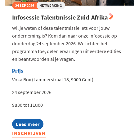
24 SEP 2026
NETWERKING
Infosessie Talentmissie Zuid-Afrika
Wil je weten of deze talentmissie iets voor jouw
onderneming is? Kom dan naar onze infosessie op
donderdag 24 september 2026. We lichten het
programma toe, delen ervaringen uit eerdere edities
en beantwoorden al je vragen.
Prijs
Voka Box (Lammerstraat 18, 9000 Gent)
24 september 2026
9u30 tot 11u00
Lees meer
about
Infosessie
INSCHRIJVEN
Talentmissie