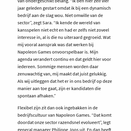
van ondergeschikt belang. “Ik ben hier zelf vier
jaar geleden gestart omdat ik bij een dynamisch
bedrijf aan de slag wou. Niet omwille van de
sector”, zegt Sara. “Ik kende de wereld van
kansspelen niet echt en had er zelfs niet zoveel
interesse in, al is die nu uiteraard gegroeid. Wat
mij vooral aansprak was dat werken bij
Napoleon Games onvoorspelbaar is. Mijn
agenda verandert continu en dat geldt hier voor
iedereen. Sommige mensen worden daar
zenuwachtig van, mij maakt dat juist gelukkig.
Als wij uitleggen dat het er in ons bedrijf op deze
manier aan toe gaat, zijn er kandidaten die
spontaan afhaken.”
Flexibel zijn zit dan ook ingebakken in de
bedrijfscultuur van Napoleon Games. “Dat komt
doordat onze sector razendsnel evolueert”, legt
general manager Philippe Joos uit. En dan heeft