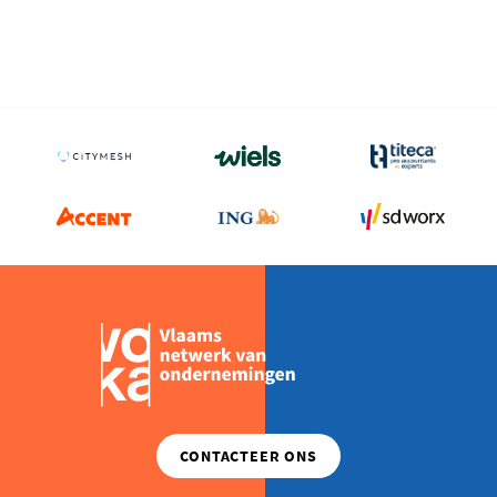
Milieu
Mobiliteit
Netwerking
Onderwijs
Opvolging en Overname
Persoonlijke vaardigheden
Regeringsvorming
Retail
Ruimtelijke ordening en Infrastructuur
Scale-ups
Starten
Strategie
Supply Chain