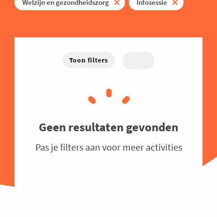
Energie
Welzijn en gezondheidszorg
Infosessie
West-Vlaanderen
Hybride
Traject
Familiebedrijven
Online
Financieel
Good Governance
Toon filters
Groeien
Haven
Human Resources
Industrie
Geen resultaten gevonden
Innovatie
Pas je filters aan voor meer activities
Internationaal Ondernemen
Juridisch
Logistiek en Transport
Luchtvaart
Marketing & Sales