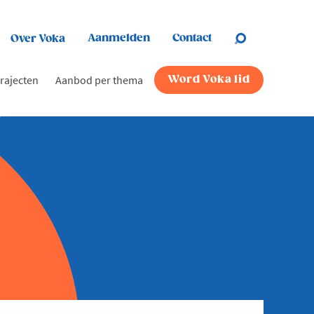
Aanmelden
Contact
Over Voka
rajecten
Aanbod per thema
Word Voka lid