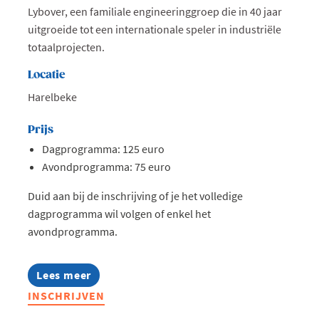
Lybover, een familiale engineeringgroep die in 40 jaar
uitgroeide tot een internationale speler in industriële
totaalprojecten.
Locatie
Harelbeke
Prijs
Dagprogramma: 125 euro
Avondprogramma: 75 euro
Duid aan bij de inschrijving of je het volledige
dagprogramma wil volgen of enkel het
avondprogramma.
Lees meer
about
Jong
INSCHRIJVEN
Voka
on