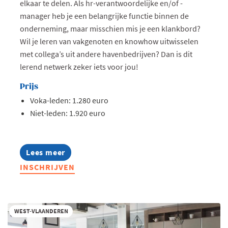
elkaar te delen. Als hr-verantwoordelijke en/of -
manager heb je een belangrijke functie binnen de
onderneming, maar misschien mis je een klankbord?
Wil je leren van vakgenoten en knowhow uitwisselen
met collega’s uit andere havenbedrijven? Dan is dit
lerend netwerk zeker iets voor jou!
Prijs
Voka-leden: 1.280 euro
Niet-leden: 1.920 euro
Lees meer
about
Lerend
INSCHRIJVEN
Netwerk
Hr
Haven
Zeebrugge-
Oostende
WEST-VLAANDEREN
2026