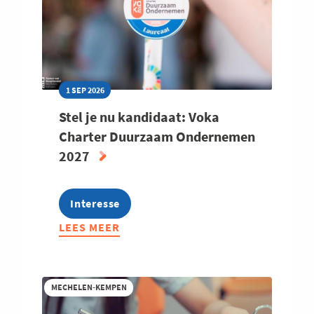
1 SEP 2026
Stel je nu kandidaat: Voka
Charter Duurzaam Ondernemen
2027
Interesse
LEES MEER
ABOUT
STEL
JE
NU
MECHELEN-KEMPEN
KANDIDAAT:
VOKA