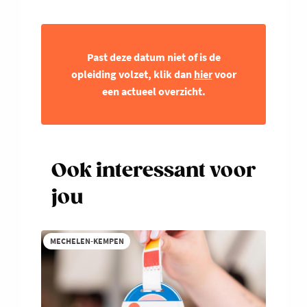
Past deze datum niet of is de
opleiding volzet, klik dan
hier
voor
een actueel overzicht.
Ook interessant voor
jou
MECHELEN-KEMPEN