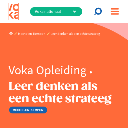
Overslaan
en
naar
de
inhoud
Mechelen-Kempen
Leer denken als een echte strateeg
gaan
Voka Opleiding
Leer denken als
een echte strateeg
MECHELEN-KEMPEN