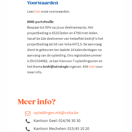
Voorwaarden
Lees
hier
onze voorwaarden.
KMO-portefeuille
Bespaar tot 30% op jouw deelnameprijs. Het
projectbedrag is €525/leden en €790/niet-leden.
Vanaf de 2de deelnemer van hetzelfde bedrijf is het
projectbedrag als lid van Voka €472,5. De aanvraag
dient te gebeuren ten laatste 14 kalenderdagen na
aanvang van de opleiding. Ons registratienummer
is DV.O104982. Je kan hiervoor 7 opleidingsuren en
het thema
bedrijfsstrategie
ingeven. Klik
hier
voor
meer info.
Meer info?
opleidingen.mk@voka.be
Kantoor Geel: 014/56 30 30
Kantoor Mechelen: 015/45 10 20