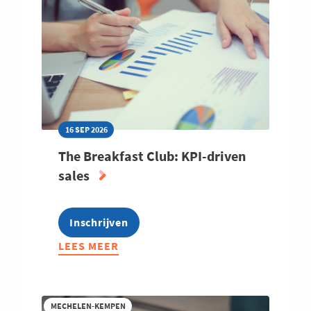
CHARTER
DUURZAAM
ONDERNEMEN
2027
16 SEP 2026
The Breakfast Club: KPI-driven
sales
Inschrijven
LEES MEER
ABOUT
THE
BREAKFAST
CLUB:
MECHELEN-KEMPEN