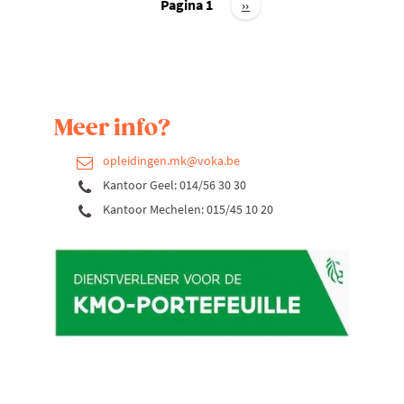
SALES
Pagina 1
Volgende
››
pagina
Meer info?
opleidingen.mk@voka.be
Kantoor Geel: 014/56 30 30
Kantoor Mechelen: 015/45 10 20