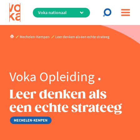
Overslaan
en
naar
de
inhoud
Mechelen-Kempen
Leer denken als een echte strateeg
gaan
Voka Opleiding
Leer denken als
een echte strateeg
MECHELEN-KEMPEN