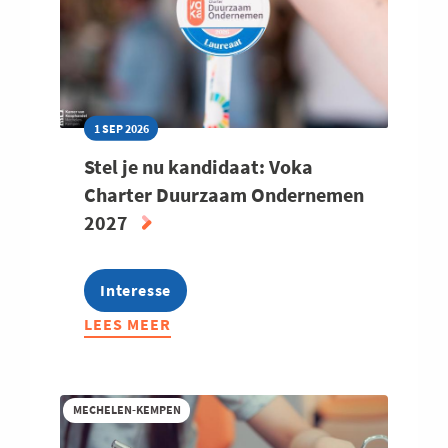
1 SEP 2026
Stel je nu kandidaat: Voka
Charter Duurzaam Ondernemen
2027
Interesse
LEES MEER
ABOUT
STEL
JE
NU
MECHELEN-KEMPEN
KANDIDAAT:
VOKA