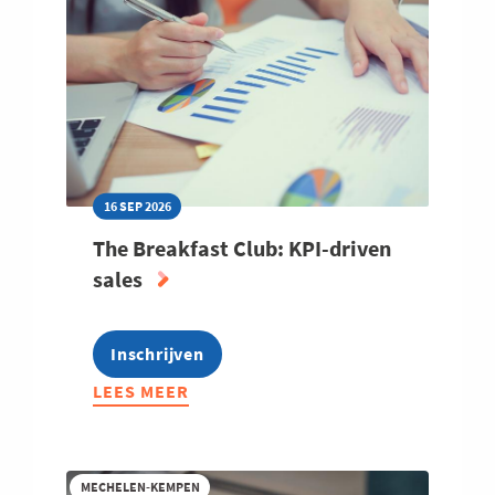
CHARTER
DUURZAAM
ONDERNEMEN
2027
16 SEP 2026
The Breakfast Club: KPI-driven
sales
Inschrijven
LEES MEER
ABOUT
THE
BREAKFAST
CLUB:
MECHELEN-KEMPEN