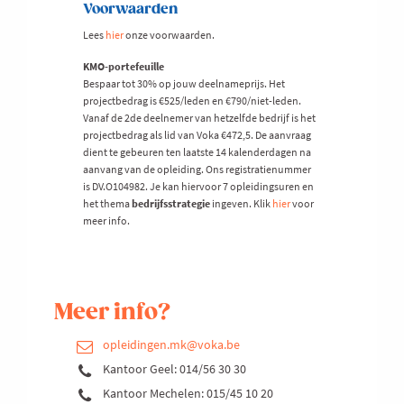
Voorwaarden
Lees
hier
onze voorwaarden.
KMO-portefeuille
Bespaar tot 30% op jouw deelnameprijs. Het
projectbedrag is €525/leden en €790/niet-leden.
Vanaf de 2de deelnemer van hetzelfde bedrijf is het
projectbedrag als lid van Voka €472,5. De aanvraag
dient te gebeuren ten laatste 14 kalenderdagen na
aanvang van de opleiding. Ons registratienummer
is DV.O104982. Je kan hiervoor 7 opleidingsuren en
het thema
bedrijfsstrategie
ingeven. Klik
hier
voor
meer info.
Meer info?
opleidingen.mk@voka.be
Kantoor Geel: 014/56 30 30
Kantoor Mechelen: 015/45 10 20