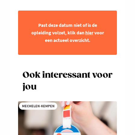
Past deze datum niet of is de
opleiding volzet, klik dan
hier
voor
een actueel overzicht.
Ook interessant voor
jou
MECHELEN-KEMPEN