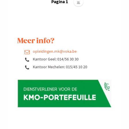
SALES
Pagina 1
Volgende
››
pagina
Meer info?
opleidingen.mk@voka.be
Kantoor Geel: 014/56 30 30
Kantoor Mechelen: 015/45 10 20