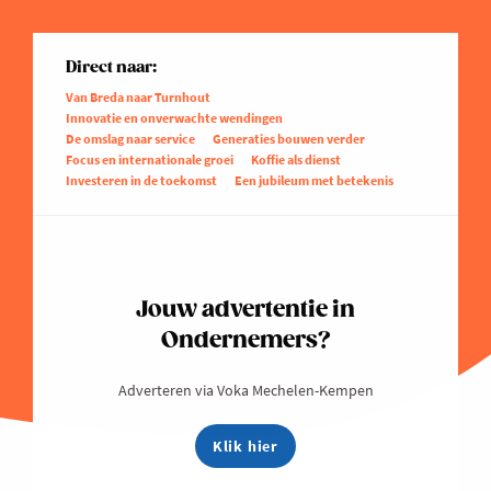
Direct naar:
Van Breda naar Turnhout
Innovatie en onverwachte wendingen
De omslag naar service
Generaties bouwen verder
Focus en internationale groei
Koffie als dienst
Investeren in de toekomst
Een jubileum met betekenis
Jouw advertentie in
Ondernemers?
Adverteren via Voka Mechelen-Kempen
Klik hier