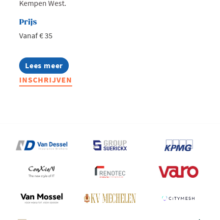
Kempen West.
Prijs
Vanaf € 35
Lees meer
about
West
INSCHRIJVEN
goes
AI:
Zomeravond
bij
iO