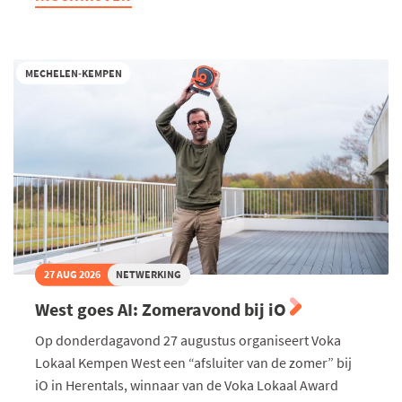
Turnhout
-
Te
gast
bij
MECHELEN-KEMPEN
De
Troef
27 AUG 2026
NETWERKING
West goes AI: Zomeravond bij iO
Op donderdagavond 27 augustus organiseert Voka
Lokaal Kempen West een “afsluiter van de zomer” bij
iO in Herentals, winnaar van de Voka Lokaal Award