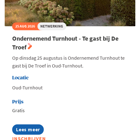
25 AUG 2026
NETWERKING
Ondernemend Turnhout - Te gast bij De
Troef
Op dinsdag 25 augustus is Ondernemend Turnhout te
gast bij De Troef in Oud-Turnhout.
Locatie
Oud-Turnhout
Prijs
Gratis
Lees meer
about
Ondernemend
INSCHRIJVEN