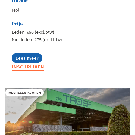
Locatie
Mol
Prijs
Leden: €50 (excl.btw)
Niet leden: €75 (excl.btw)
Lees meer
about
Jong
INSCHRIJVEN
Voka
Kempen
-
Talk
on
MECHELEN-KEMPEN
water
II