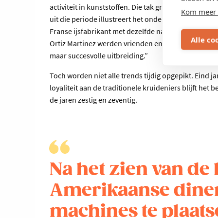
activiteit in kunststoffen. Die tak groeit uit tot ee
Kom meer 
uit die periode illustreert het ondernemerschap van 
Franse ijsfabrikant met dezelfde naam mondt uit in
Alle co
Ortiz Martinez werden vrienden en Miko start met de
maar succesvolle uitbreiding.”
Toch worden niet alle trends tijdig opgepikt. Eind 
loyaliteit aan de traditionele kruideniers blijft het b
de jaren zestig en zeventig.
Na het zien van de
Amerikaanse diner
machines te plaats