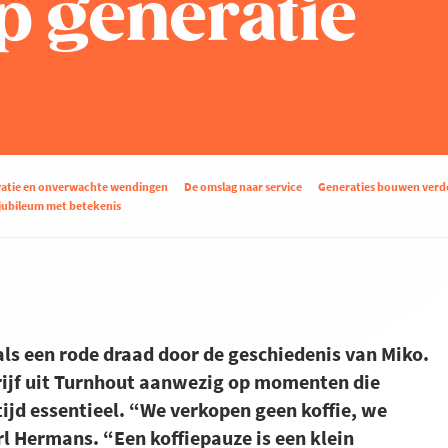
p generatie
atie en onverwachte wendingen
De omslag naar service
Generaties bouwen verd
jubileum met betekenis
als een rode draad door de geschiedenis van Miko.
edrijf uit Turnhout aanwezig op momenten die
ijd essentieel. “We verkopen geen koffie, we
l Hermans. “Een koffiepauze is een klein