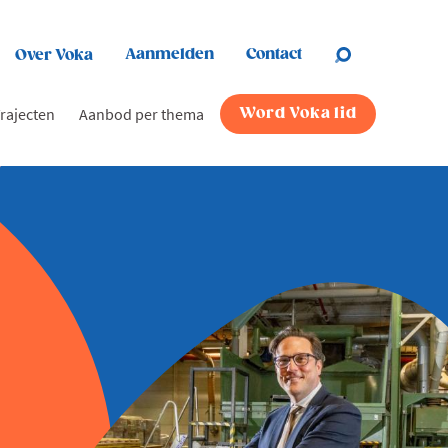
Aanmelden
Contact
Over Voka
rajecten
Aanbod per thema
Word Voka lid