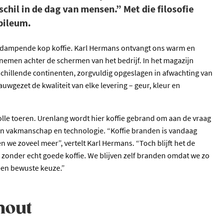
hil in de dag van mensen.” Met die filosofie
ubileum.
n dampende kop koffie. Karl Hermans ontvangt ons warm en
 nemen achter de schermen van het bedrijf. In het magazijn
schillende continenten, zorgvuldig opgeslagen in afwachting van
wgezet de kwaliteit van elke levering – geur, kleur en
olle toeren. Urenlang wordt hier koffie gebrand om aan de vraag
an vakmanschap en technologie. “Koffie branden is vandaag
oen we zoveel meer”, vertelt Karl Hermans. “Toch blijft het de
, zonder echt goede koffie. We blijven zelf branden omdat we zo
 een bewuste keuze.”
hout