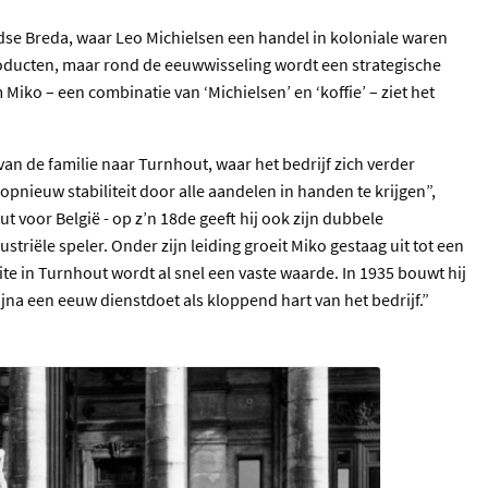
ndse Breda, waar Leo Michielsen een handel in koloniale waren
producten, maar rond de eeuwwisseling wordt een strategische
Miko – een combinatie van ‘Michielsen’ en ‘koffie’ – ziet het
van de familie naar Turnhout, waar het bedrijf zich verder
opnieuw stabiliteit door alle aandelen in handen te krijgen”,
ut voor België - op z’n 18de geeft hij ook zijn dubbele
dustriële speler. Onder zijn leiding groeit Miko gestaag uit tot een
ite in Turnhout wordt al snel een vaste waarde. In 1935 bouwt hij
bijna een eeuw dienstdoet als kloppend hart van het bedrijf.”