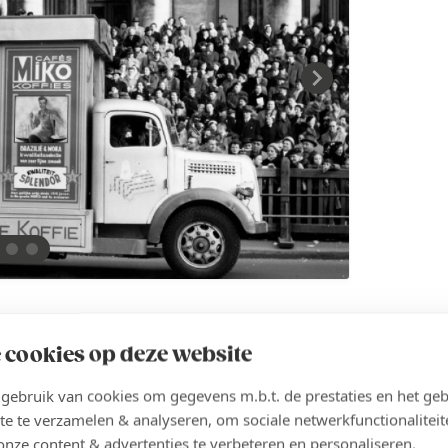
achte wendingen
 cookies op deze website
ebruik van cookies om gegevens m.b.t. de prestaties en het geb
hap, maar ook van vallen en opstaan. In de jaren vijftig
te te verzamelen & analyseren, om sociale netwerkfunctionaliteit
oor Expo ’58 – een innovatie die de deur opent naar een tweede
onze content & advertenties te verbeteren en personaliseren.