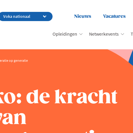
Nieuws
Vacatures
Opleidingen
Netwerkevents
T
neratie op generatie
ko: de kracht
van