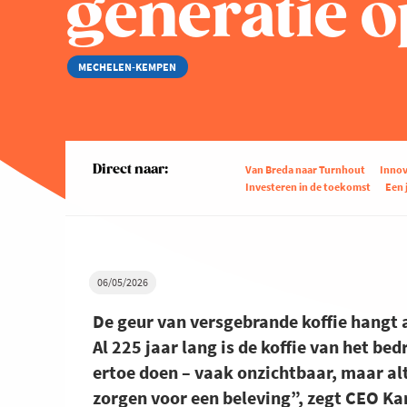
generatie o
MECHELEN-KEMPEN
Direct naar:
Van Breda naar Turnhout
Innov
Investeren in de toekomst
Een 
06/05/2026
De geur van versgebrande koffie hangt 
Al 225 jaar lang is de koffie van het b
ertoe doen – vaak onzichtbaar, maar alt
zorgen voor een beleving”, zegt CEO Kar