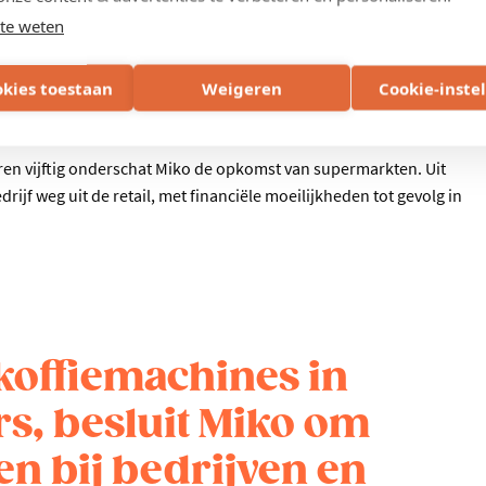
n volwaardige pijler binnen de groep. “Een opmerkelijke anekdote
te weten
toen”, vertelt Karl Hermans. “Een juridisch conflict met een
 een samenwerking. Mijn grootvader en de Franse eigenaar Luis
okies toestaan
Weigeren
Cookie-inste
 productie van ijsbakjes voor zijn bedrijf – een onverwachte,
jaren vijftig onderschat Miko de opkomst van supermarkten. Uit
edrijf weg uit de retail, met financiële moeilijkheden tot gevolg in
 koffiemachines in
s, besluit Miko om
en bij bedrijven en