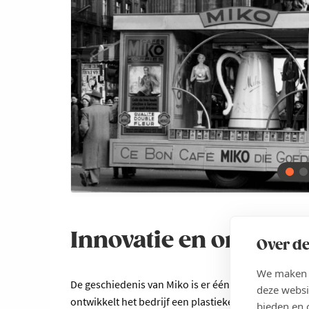
Innovatie en onverw
Over de
We maken g
De geschiedenis van Miko is er één van ondernemersc
deze websi
ontwikkelt het bedrijf een plastieken koffiefilter v
bieden en 