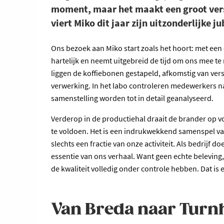
moment, maar het maakt een groot versc
viert Miko dit jaar zijn uitzonderlijke j
Ons bezoek aan Miko start zoals het hoort: met ee
hartelijk en neemt uitgebreid de tijd om ons mee te
liggen de koffiebonen gestapeld, afkomstig van ver
verwerking. In het labo controleren medewerkers nau
samenstelling worden tot in detail geanalyseerd.
Verderop in de productiehal draait de brander op v
te voldoen. Het is een indrukwekkend samenspel v
slechts een fractie van onze activiteit. Als bedrijf d
essentie van ons verhaal. Want geen echte beleving
de kwaliteit volledig onder controle hebben. Dat is
Van Breda naar Turn