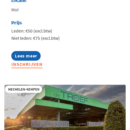
Locatie
Mol
Prijs
Leden: €50 (excl.btw)
Niet leden: €75 (excl.btw)
Lees meer
about
Jong
INSCHRIJVEN
Voka
Kempen
-
Talk
on
MECHELEN-KEMPEN
water
II