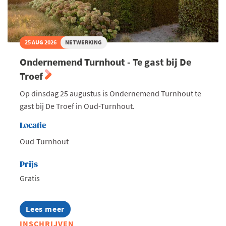
25 AUG 2026
NETWERKING
Ondernemend Turnhout - Te gast bij De
Troef
Op dinsdag 25 augustus is Ondernemend Turnhout te
gast bij De Troef in Oud-Turnhout.
Locatie
Oud-Turnhout
Prijs
Gratis
Lees meer
about
Ondernemend
INSCHRIJVEN