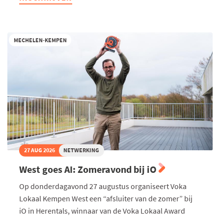
Turnhout
-
Te
gast
bij
MECHELEN-KEMPEN
De
Troef
27 AUG 2026
NETWERKING
West goes AI: Zomeravond bij iO
Op donderdagavond 27 augustus organiseert Voka
Lokaal Kempen West een “afsluiter van de zomer” bij
iO in Herentals, winnaar van de Voka Lokaal Award