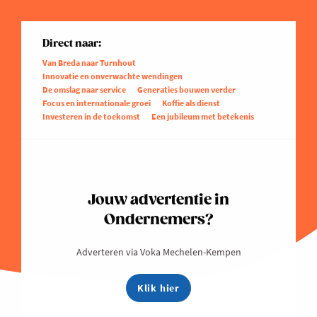
Direct naar:
Van Breda naar Turnhout
Innovatie en onverwachte wendingen
De omslag naar service
Generaties bouwen verder
Focus en internationale groei
Koffie als dienst
Investeren in de toekomst
Een jubileum met betekenis
Jouw advertentie in
Ondernemers?
Adverteren via Voka Mechelen-Kempen
Klik hier