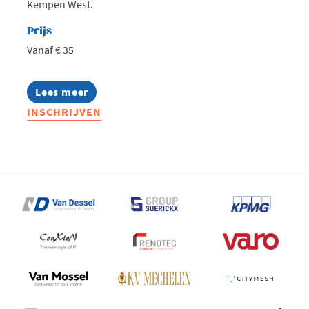
Kempen West.
Prijs
Vanaf € 35
Lees meer
about
West
INSCHRIJVEN
goes
AI:
Zomeravond
bij
iO