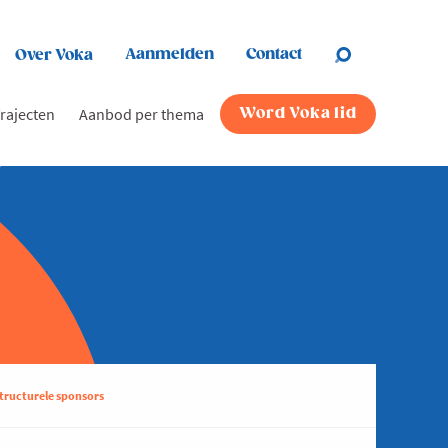
Aanmelden
Contact
Over Voka
rajecten
Aanbod per thema
Word Voka lid
tructurele sponsors