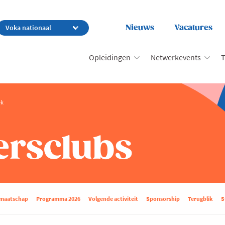
Nieuws
Vacatures
Opleidingen
Netwerkevents
T
ek
rsclubs
dmaatschap
Programma 2026
Volgende activiteit
Sponsorship
Terugblik
S