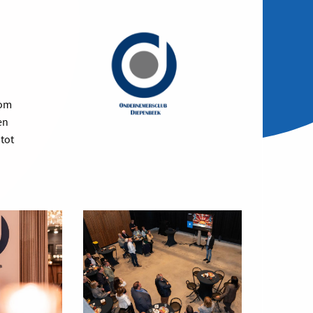
 om
en
tot