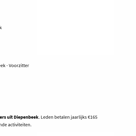
k
k - Voorzitter
ers uit Diepenbeek
. Leden betalen jaarlijks €165
ende activiteiten.