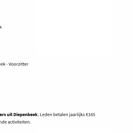
k
k - Voorzitter
ers uit Diepenbeek
. Leden betalen jaarlijks €165
ende activiteiten.