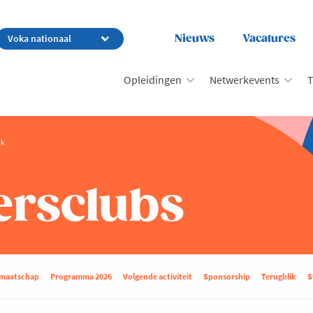
Nieuws
Vacatures
Opleidingen
Netwerkevents
T
ek
rsclubs
dmaatschap
Programma 2026
Volgende activiteit
Sponsorship
Terugblik
S