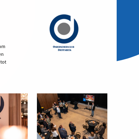
 om
en
tot