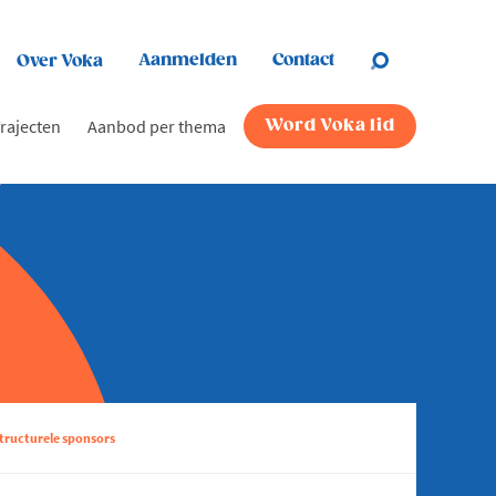
Aanmelden
Contact
Over Voka
rajecten
Aanbod per thema
Word Voka lid
tructurele sponsors