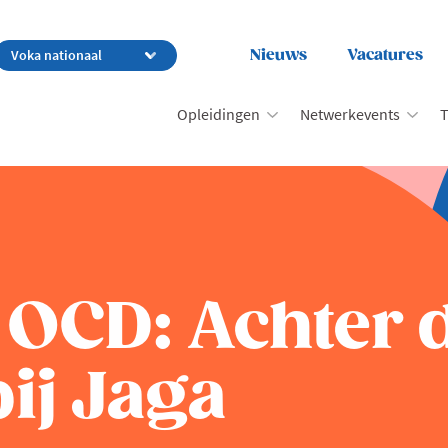
Nieuws
Vacatures
Opleidingen
Netwerkevents
T
 OCD: Achter 
ij Jaga