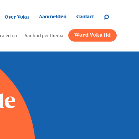
Aanmelden
Contact
Over Voka
rajecten
Aanbod per thema
Word Voka lid
de