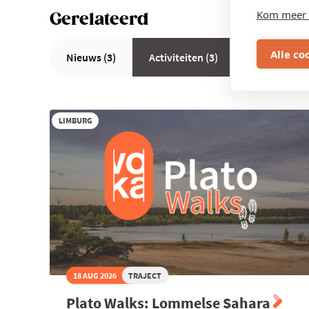
Kom meer 
Gerelateerd
Alle co
Nieuws (3)
Activiteiten (3)
LIMBURG
18 AUG 2026
TRAJECT
Plato Walks: Lommelse Sahara