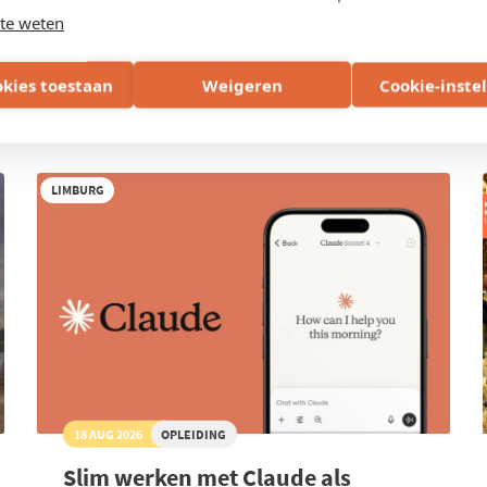
te weten
okies toestaan
Weigeren
Cookie-inste
LIMBURG
18 AUG 2026
OPLEIDING
Slim werken met Claude als