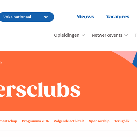
Nieuws
Vacatures
Opleidingen
Netwerkevents
T
ek
rsclubs
dmaatschap
Programma 2026
Volgende activiteit
Sponsorship
Terugblik
S