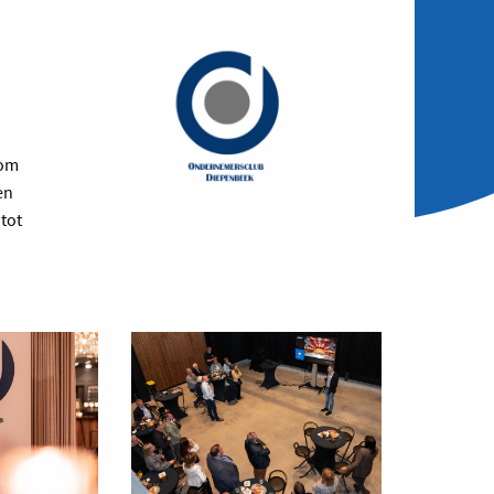
 om
en
tot