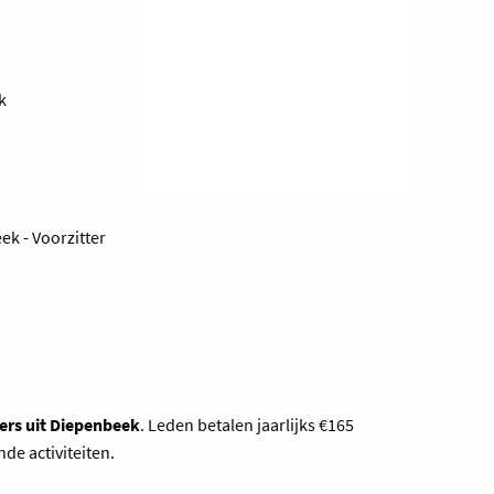
k
k - Voorzitter
ers uit Diepenbeek
. Leden betalen jaarlijks €165
ende activiteiten.