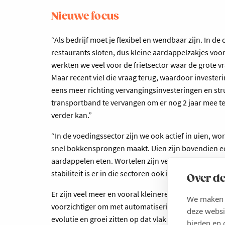
Nieuwe focus
“Als bedrijf moet je flexibel en wendbaar zijn. In d
restaurants sloten, dus kleine aardappelzakjes voor
werkten we veel voor de frietsector waar de grote vr
Maar recent viel die vraag terug, waardoor investeri
eens meer richting vervangingsinvesteringen en stru
transportband te vervangen om er nog 2 jaar mee t
verder kan.”
“In de voedingssector zijn we ook actief in uien, wor
snel bokkensprongen maakt. Uien zijn bovendien een
aardappelen eten. Wortelen zijn veel meer regioge
stabiliteit is er in die sectoren ook iets minder dra
Over de
Er zijn veel meer en vooral kleinere spelers, toch al
We maken g
voorzichtiger om met automatisering en nieuwe tec
deze websi
evolutie en groei zitten op dat vlak.”
bieden en 