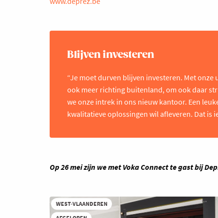
www.deprez.be
Blijven investeren
“Je moet durven blijven investeren. Met onze 
ook meer richting buitenland, om ook daar st
we onze intrek in ons nieuw kantoor. Een leuk
kwalitatieve oplossingen wil afleveren. Dat is i
Op 26 mei zijn we met Voka Connect te gast bij Depr
WEST-VLAANDEREN
AFGELOPEN