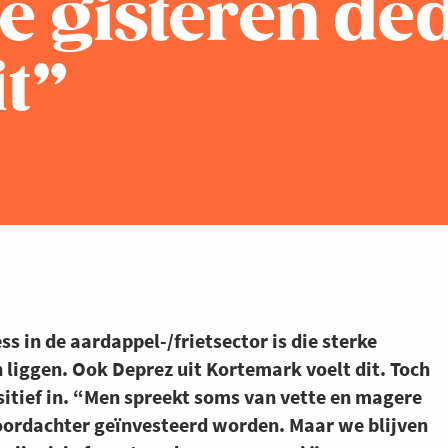
e gisteren de
it”
s in de aardappel-/frietsector is die sterke
liggen. Ook Deprez uit Kortemark voelt dit. Toch
itief in. “Men spreekt soms van vette en magere
doordachter geïnvesteerd worden. Maar we blijven