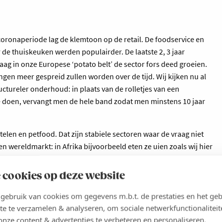
e coronaperiode lag de klemtoon op de retail. De foodservice en
 de thuiskeuken werden populairder. De laatste 2, 3 jaar
aag in onze Europese ‘potato belt’ de sector fors deed groeien.
ngen meer gespreid zullen worden over de tijd. Wij kijken nu al
ctureler onderhoud: in plaats van de rolletjes van een
e doen, vervangt men de hele band zodat men minstens 10 jaar
telen en petfood. Dat zijn stabiele sectoren waar de vraag niet
 wereldmarkt: in Afrika bijvoorbeeld eten ze uien zoals wij hier
bonden. Petfood is dan weer een groeiende markt. Door die
ng geweest naar consolidatie.
 cookies op deze website
s je vergelijkt met de frietindustrie. Daardoor gaat men
ebruik van cookies om gegevens m.b.t. de prestaties en het geb
hnologieën. Maar we merken dat er in deze sectoren wel nog
te te verzamelen & analyseren, om sociale netwerkfunctionaliteit
onze content & advertenties te verbeteren en personaliseren.