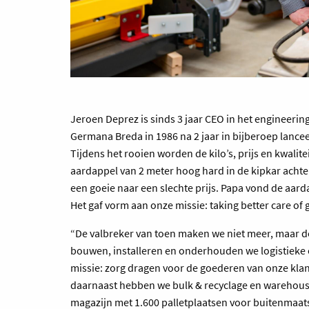
Jeroen Deprez is sinds 3 jaar CEO in het engineerin
Germana Breda in 1986 na 2 jaar in bijberoep lance
Tijdens het rooien worden de kilo’s, prijs en kwalite
aardappel van 2 meter hoog hard in de kipkar achter 
een goeie naar een slechte prijs. Papa vond de aard
Het gaf vorm aan onze missie: taking better care of 
“De valbreker van toen maken we niet meer, maar d
bouwen, installeren en onderhouden we logistieke o
missie: zorg dragen voor de goederen van onze klant
daarnaast hebben we bulk & recyclage en warehousi
magazijn met 1.600 palletplaatsen voor buitenmaat