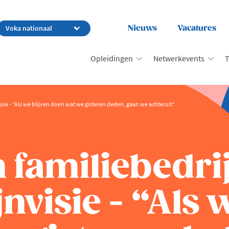
Nieuws
Vacatures
Opleidingen
Netwerkevents
T
isie - “Als we blijven doen wat we gisteren deden, gaan we achteruit”
 familiebedri
nvisie - “Als 