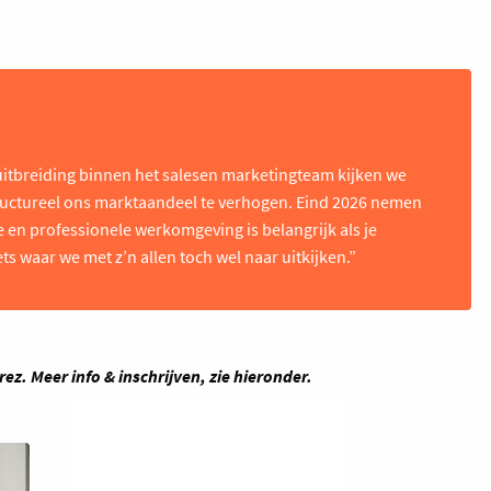
uitbreiding binnen het salesen marketingteam kijken we
ructureel ons marktaandeel te verhogen. Eind 2026 nemen
e en professionele werkomgeving is belangrijk als je
ets waar we met z’n allen toch wel naar uitkijken.”
ez. Meer info & inschrijven, zie hieronder.