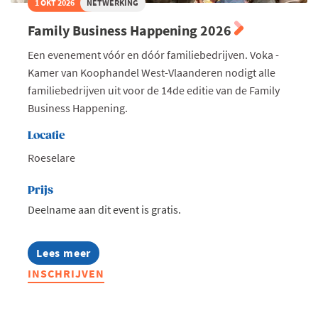
1 OKT 2026
NETWERKING
Family Business Happening 2026
Een evenement vóór en dóór familiebedrijven. Voka -
Kamer van Koophandel West-Vlaanderen nodigt alle
familiebedrijven uit voor de 14de editie van de Family
Business Happening.
Locatie
Roeselare
Prijs
Deelname aan dit event is gratis.
Lees meer
about
Family
INSCHRIJVEN
Business
Happening
2026