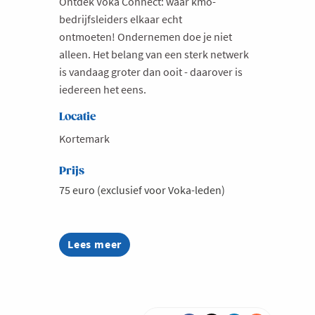
Ontdek Voka Connect: waar kmo-
bedrijfsleiders elkaar echt
ontmoeten! Ondernemen doe je niet
alleen. Het belang van een sterk netwerk
is vandaag groter dan ooit - daarover is
iedereen het eens.
Locatie
Kortemark
Prijs
75 euro (exclusief voor Voka-leden)
Lees meer
about
Voka
Connect
@
Deprez
Construct