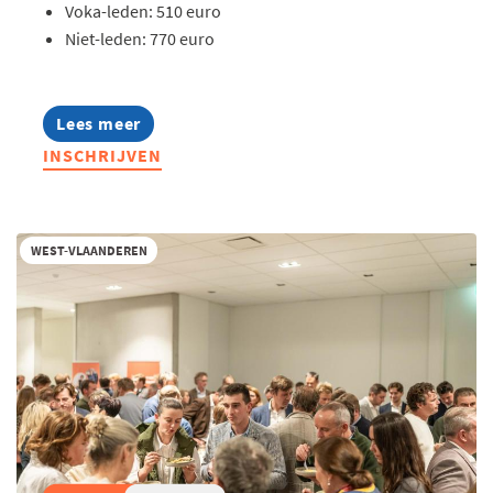
Voka-leden: 510 euro
Niet-leden: 770 euro
Lees meer
about
Opleiding:
INSCHRIJVEN
AI-
strategie
-
van
technologie
WEST-VLAANDEREN
naar
competitief
voordeel