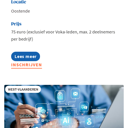
Locatie
Oostende
Prijs
75 euro (exclusief voor Voka-leden, max. 2 deelnemers
per bedrijf)
Lees meer
about
Voka
INSCHRIJVEN
Ladies:
Leading
Ladies
in
Outdoor
WEST-VLAANDEREN
Living