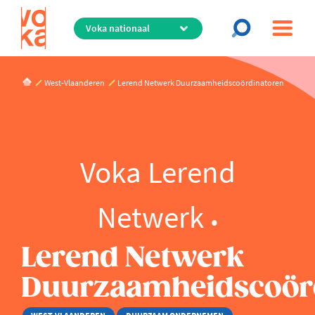
Overslaan
en
naar
de
inhoud
West-Vlaanderen
Lerend Netwerk Duurzaamheidscoördinatoren
gaan
Voka Lerend
Netwerk
Lerend Netwerk
Duurzaamheidscoör