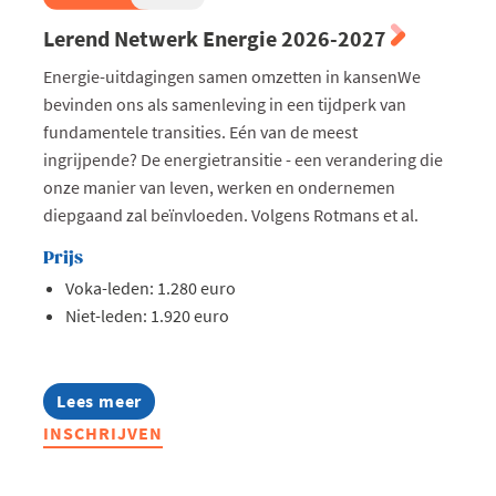
Lerend Netwerk Energie 2026-2027
Energie-uitdagingen samen omzetten in kansenWe
bevinden ons als samenleving in een tijdperk van
fundamentele transities. Eén van de meest
ingrijpende? De energietransitie - een verandering die
onze manier van leven, werken en ondernemen
diepgaand zal beïnvloeden. Volgens Rotmans et al.
Prijs
Voka-leden: 1.280 euro
Niet-leden: 1.920 euro
Lees meer
about
Lerend
INSCHRIJVEN
Netwerk
Energie
2026-