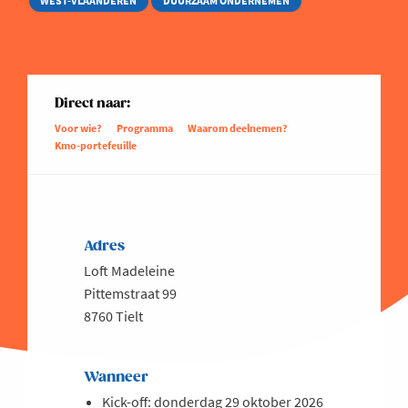
WEST-VLAANDEREN
DUURZAAM ONDERNEMEN
Direct naar:
Voor wie?
Programma
Waarom deelnemen?
Kmo-portefeuille
Adres
Loft Madeleine
Pittemstraat 99
8760 Tielt
Wanneer
Kick-off: donderdag 29 oktober 2026