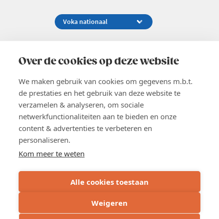
Koningsstraat 154-158, 1000 Brussel
02 229 81 11
Over de cookies op deze website
info@voka.be
We maken gebruik van cookies om gegevens m.b.t.
de prestaties en het gebruik van deze website te
verzamelen & analyseren, om sociale
netwerkfunctionaliteiten aan te bieden en onze
content & advertenties te verbeteren en
EN
personaliseren.
Pers
Nieuwsbrief
Kom meer te weten
Vacatures
Word lid
Alle cookies toestaan
Voka 2026
Algemene voorwaarden
Weigeren
Privacyverklaring
Inschrijven
Cookie verklaring