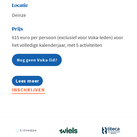
Locatie
Deinze
Prijs
615 euro per persoon (exclusief voor Voka-leden) voor
het volledige kalenderjaar, met 5 activiteiten
Nog geen Voka-lid?
Lees meer
about
Food
INSCHRIJVEN
&
Beverage
Community
2026