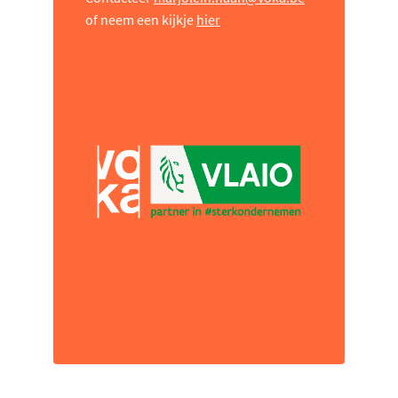
of neem een kijkje
hier