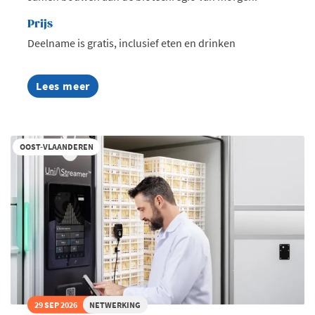
Prijs
Deelname is gratis, inclusief eten en drinken
Lees meer
about
KICK-
OFF
Life
Sciences
OOST-VLAANDEREN
Community
29 SEP 2026
NETWERKING