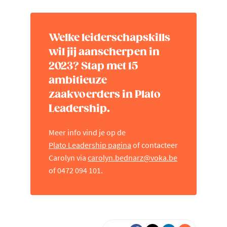
Welke leiderschapskills
wil jij aanscherpen in
2023? Stap met 15
ambitieuze
zaakvoerders in Plato
Leadership.
Meer info vind je op de
Plato Leadership pagina
of contacteer
Carolyn via
carolyn.bednarz@voka.be
of 0472 094 101.