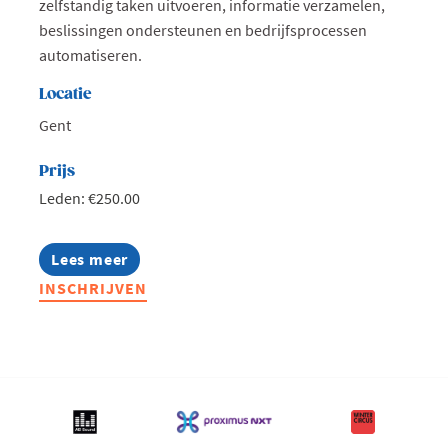
zelfstandig taken uitvoeren, informatie verzamelen,
beslissingen ondersteunen en bedrijfsprocessen
automatiseren.
Locatie
Gent
Prijs
Leden: €250.00
Lees meer
about
Bouw
INSCHRIJVEN
je
eigen
AI-
agent:
op
maat
van
jouw