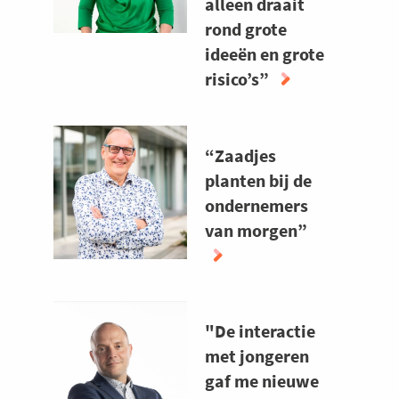
alleen draait
EEN
rond grote
PLOEGSPORT"
ideeën en grote
risico’s”
ABOUT
“STUDENTEN
“Zaadjes
DENKEN
DAT
planten bij de
ONDERNEMEN
ondernemers
ALLEEN
van morgen”
DRAAIT
ROND
GROTE
ABOUT
IDEEËN
“ZAADJES
EN
"De interactie
PLANTEN
GROTE
BIJ
met jongeren
RISICO’S”
DE
gaf me nieuwe
ONDERNEMERS