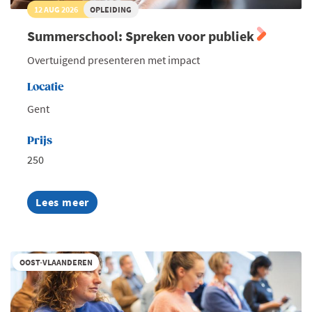
12 AUG 2026
OPLEIDING
Summerschool: Spreken voor publiek
Overtuigend presenteren met impact
Locatie
Gent
Prijs
250
Lees meer
about
Summerschool:
Spreken
voor
publiek
OOST-VLAANDEREN