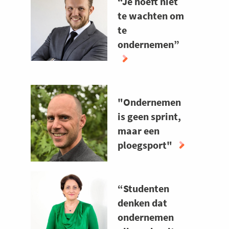
“Je hoeft niet
te wachten om
te
ondernemen”
ABOUT
“JE
"Ondernemen
HOEFT
NIET
is geen sprint,
TE
maar een
WACHTEN
ploegsport"
OM
TE
ABOUT
ONDERNEMEN”
"ONDERNEMEN
“Studenten
IS
GEEN
denken dat
SPRINT,
ondernemen
MAAR