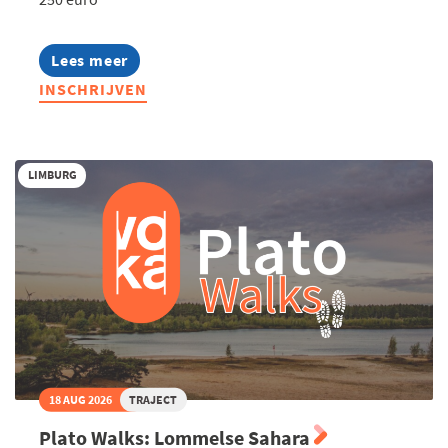
Lees meer
about
Summerschool:
INSCHRIJVEN
Canva
voor
professionals
LIMBURG
18 AUG 2026
TRAJECT
Plato Walks: Lommelse Sahara