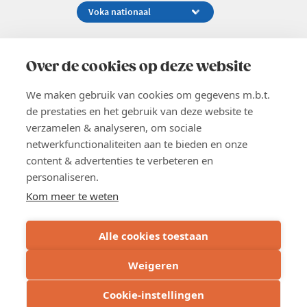
Koningsstraat 154-158, 1000 Brussel
02 229 81 11
Over de cookies op deze website
info@voka.be
We maken gebruik van cookies om gegevens m.b.t.
de prestaties en het gebruik van deze website te
verzamelen & analyseren, om sociale
netwerkfunctionaliteiten aan te bieden en onze
content & advertenties te verbeteren en
EN
personaliseren.
Pers
Nieuwsbrief
Kom meer te weten
Vacatures
Word lid
Alle cookies toestaan
Voka 2026
Algemene voorwaarden
Weigeren
Privacyverklaring
Cookie verklaring
Cookie-instellingen
Cookie instellingen