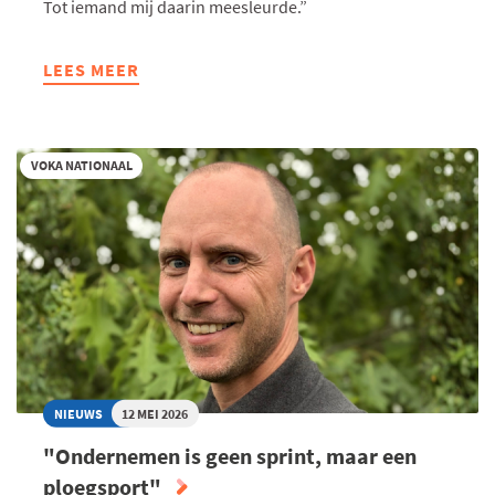
Tot iemand mij daarin meesleurde.”
LEES MEER
ABOUT
“JE
HOEFT
NIET
VOKA NATIONAAL
TE
WACHTEN
OM
TE
ONDERNEMEN”
NIEUWS
12 MEI 2026
"Ondernemen is geen sprint, maar een
ploegsport"