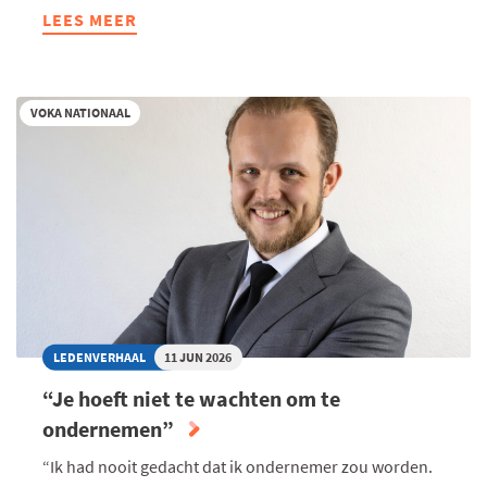
LEES MEER
ABOUT
HOGER
ONDERWIJS
ALS
VOKA NATIONAAL
HEFBOOM
VOOR
PRODUCTIVITEIT
LEDENVERHAAL
11 JUN 2026
“Je hoeft niet te wachten om te
ondernemen”
“Ik had nooit gedacht dat ik ondernemer zou worden.