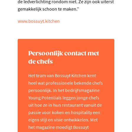
de ledverlichting rondom niet. Ze zijn ook uiterst
gemakkelijk schoon te maken.”
www.bossuyt.kitchen
Persoonlijk contact met
de chefs
Het team van Bossuyt Kitchen kent
heel wat professionele bekende chefs
persoonlijk. In het bedrijfsmagazine
Young Potentials leggen jonge chefs
uit hoe ze in hun restaurant vanuit de
passie voor koken en hospitality een
eigen stijl en visie ontwikkelen. Met
het magazine moedigt Bossuyt