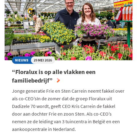
MET
SUCCESVOLLE
STUDENT
COMPETITION
NIEUWS
29 MEI 2026
“Floralux is op alle vlakken een
familiebedrijf”
Jonge generatie Frie en Sten Carrein neemt fakkel over
als co-CEO’sIn de zomer dat de groep Floralux uit
Dadizele 70 wordt, geeft CEO Kris Carrein de fakkel
door aan dochter Frie en zoon Sten. Als co-CEO’s
nemen ze de leiding van 3 tuincentra in België en een
aankoopcentrale in Nederland.