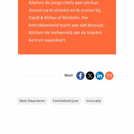
Kitchen de jonge chefs aan om hun
droom na te streven en te scoren bij
Gault & Millau of Michelin. Die
betrokkenheid toont aan dat Bossuyt
Kitchen de leefwereld van de klanten
kent en waardeert.
Deel
West-Vlaanderen
Familiebedrijven
Innovatie