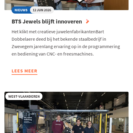
NIEUWS
12 JUN 2026
BTS Jewels blijft innoveren
Het klikt met creatieve juwelenfabrikantenBart
Dobbelaere deed bij het bekende staalbedrijf in
Zwevegem jarenlang ervaring op in de programmering
en bediening van CNC- en freesmachines.
LEES MEER
ABOUT
BTS
JEWELS
BLIJFT
WEST-VLAANDEREN
INNOVEREN