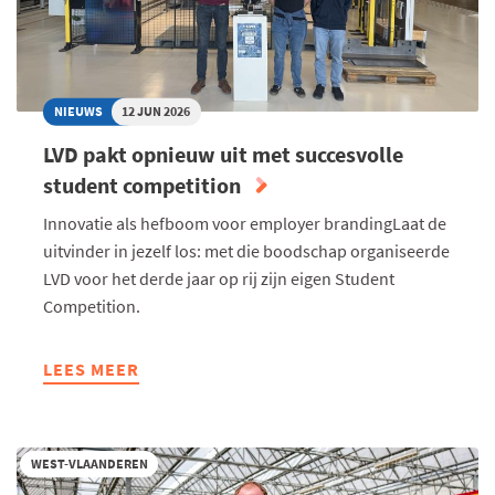
NIEUWS
12 JUN 2026
LVD pakt opnieuw uit met succesvolle
student competition
Innovatie als hefboom voor employer brandingLaat de
uitvinder in jezelf los: met die boodschap organiseerde
LVD voor het derde jaar op rij zijn eigen Student
Competition.
LEES MEER
ABOUT
LVD
PAKT
OPNIEUW
WEST-VLAANDEREN
UIT