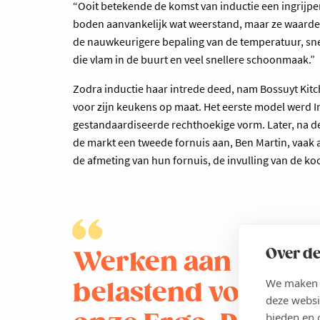
“Ooit betekende de komst van inductie een ingrijpe
boden aanvankelijk wat weerstand, maar ze waarde
de nauwkeurigere bepaling van de temperatuur, snel
die vlam in de buurt en veel snellere schoonmaak.”
Zodra inductie haar intrede deed, nam Bossuyt Kit
voor zijn keukens op maat. Het eerste model werd 
gestandaardiseerde rechthoekige vorm. Later, na d
de markt een tweede fornuis aan, Ben Martin, vaak 
de afmeting van hun fornuis, de invulling van de ko
Over de
Werken aan lage d
We maken g
belastend voor de 
deze websi
bieden en 