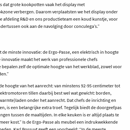
 dat grote kookpotten vaak het display met
kzone verbergen. Daarom verplaatsten we het display onder
ze afdeling R&D en ons productieteam een koud kunstje, voor
ndertussen ook aan de navolging door conculega’s.”
t de minste innovatie: de Ergo-Passe, een elektrisch in hoogte
 innovatie maakt het werk van professionele chefs
 bepalen zelf de optimale hoogte van het werkblad, zowel voor
den.”
de hoogte van het aanrecht: van minstens 92-95 centimeter tot
ektromotoren tillen daarbij best wel wat gewicht: borden,
armte)laden onder het aanrecht. Dat chefs de inrichting en
, is een belangrijke extra troef. Tegelijk biedt de doorgeefpas
en tussen de maaltijden. In elke keuken is er altijd plaats te
r meer kost.” Is de Ergo-Passe als meubel een indrukwekkende
heden. Karl Bossuyt geeft een voorbeeld: “In de meeste