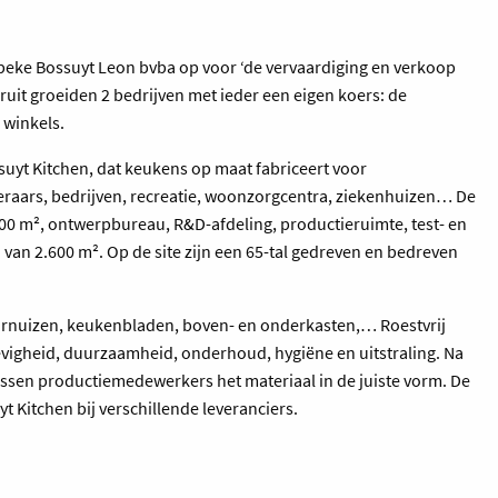
elbeke Bossuyt Leon bvba op voor ‘de vervaardiging en verkoop
ruit groeiden 2 bedrijven met ieder een eigen koers: de
 winkels.
uyt Kitchen, dat keukens op maat fabriceert voor
teraars, bedrijven, recreatie, woonzorgcentra, ziekenhuizen… De
00 m², ontwerpbureau, R&D-afdeling, productieruimte, test- en
 van 2.600 m². Op de site zijn een 65-tal gedreven en bedreven
l: fornuizen, keukenbladen, boven- en onderkasten,… Roestvrij
tevigheid, duurzaamheid, onderhoud, hygiëne en uitstraling. Na
lassen productiemedewerkers het materiaal in de juiste vorm. De
 Kitchen bij verschillende leveranciers.