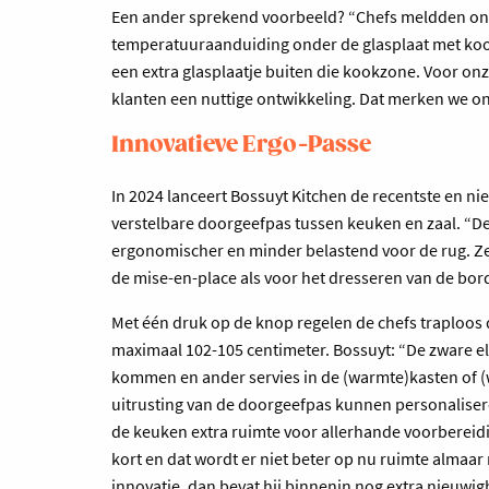
Een ander sprekend voorbeeld? “Chefs meldden ons
temperatuuraanduiding onder de glasplaat met koo
een extra glasplaatje buiten die kookzone. Voor on
klanten een nuttige ontwikkeling. Dat merken we o
Innovatieve Ergo-Passe
In 2024 lanceert Bossuyt Kitchen de recentste en nie
verstelbare doorgeefpas tussen keuken en zaal. “De
ergonomischer en minder belastend voor de rug. Ze
de mise-en-place als voor het dresseren van de bor
Met één druk op de knop regelen de chefs traploos 
maximaal 102-105 centimeter. Bossuyt: “De zware el
kommen en ander servies in de (warmte)kasten of (w
uitrusting van de doorgeefpas kunnen personaliseren
de keuken extra ruimte voor allerhande voorbereiding
kort en dat wordt er niet beter op nu ruimte almaa
innovatie, dan bevat hij binnenin nog extra nieuwig