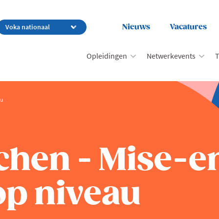
Nieuws
Vacatures
Opleidingen
Netwerkevents
T
au
chen - Mise-e
op niveau