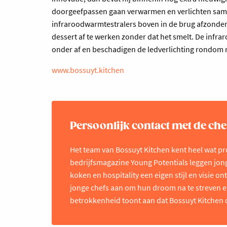
doorgeefpassen gaan verwarmen en verlichten same
infraroodwarmtestralers boven in de brug afzonderl
dessert af te werken zonder dat het smelt. De inf
onder af en beschadigen de ledverlichting rondom n
www.bossuyt.kitchen
Persoonlijk contact met de che
Het team van Bossuyt Kitchen kent heel wat pr
bedrijfsmagazine Young Potentials leggen jonge
koken en hospitality een eigen stijl en visie 
jonge chefs aan om hun droom na te streven en 
betrokkenheid toont aan dat Bossuyt Kitchen 