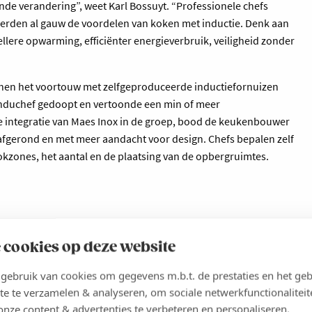
nde verandering”, weet Karl Bossuyt. “Professionele chefs
erden al gauw de voordelen van koken met inductie. Denk aan
lere opwarming, efficiënter energieverbruik, veiligheid zonder
chen het voortouw met zelfgeproduceerde inductiefornuizen
Induchef gedoopt en vertoonde een min of meer
e integratie van Maes Inox in de groep, bood de keukenbouwer
afgerond en met meer aandacht voor design. Chefs bepalen zelf
okzones, het aantal en de plaatsing van de opbergruimtes.
 cookies op deze website
oorgeefpassen is
ebruik van cookies om gegevens m.b.t. de prestaties en het geb
rug. De hoogte van
te te verzamelen & analyseren, om sociale netwerkfunctionaliteit
onze content & advertenties te verbeteren en personaliseren.