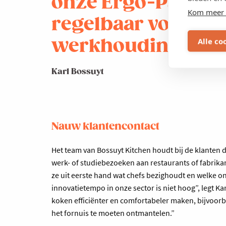
onze Ergo-Passe is
Kom meer 
regelbaar voor ee
werkhouding.
Alle co
Karl Bossuyt
Nauw klantencontact
Het team van Bossuyt Kitchen houdt bij de klanten 
werk- of studiebezoeken aan restaurants of fabrikan
ze uit eerste hand wat chefs bezighoudt en welke on
innovatietempo in onze sector is niet hoog”, legt K
koken efficiënter en comfortabeler maken, bijvoor
het fornuis te moeten ontmantelen.”