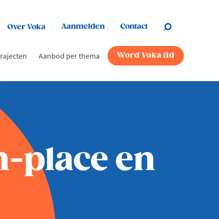
Aanmelden
Contact
Over Voka
rajecten
Aanbod per thema
Word Voka lid
n-place en