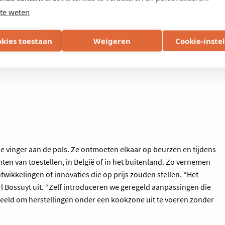
 traploos elektrisch
te weten
n optimale
okies toestaan
Weigeren
Cookie-inste
de vinger aan de pols. Ze ontmoeten elkaar op beurzen en tijdens
ten van toestellen, in België of in het buitenland. Zo vernemen
twikkelingen of innovaties die op prijs zouden stellen. “Het
arl Bossuyt uit. “Zelf introduceren we geregeld aanpassingen die
beeld om herstellingen onder een kookzone uit te voeren zonder