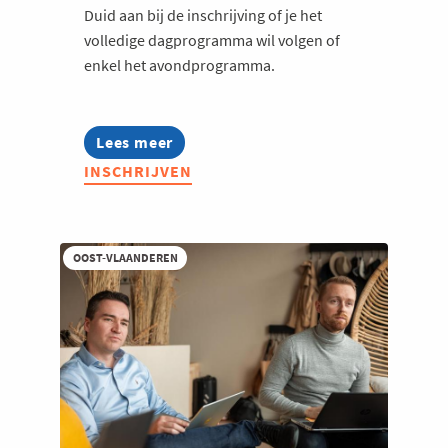
Duid aan bij de inschrijving of je het
volledige dagprogramma wil volgen of
enkel het avondprogramma.
Lees meer
about
Jong
INSCHRIJVEN
Voka
on
Tour
-
Roots.
OOST-VLAANDEREN
Reinvented.