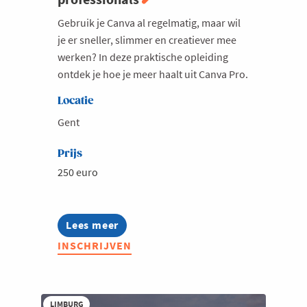
Welzijn en gezondheidszorg
Gebruik je Canva al regelmatig, maar wil
je er sneller, slimmer en creatiever mee
werken? In deze praktische opleiding
ontdek je hoe je meer haalt uit Canva Pro.
Locatie
Gent
Prijs
250 euro
Lees meer
about
Summerschool:
INSCHRIJVEN
Canva
voor
professionals
LIMBURG