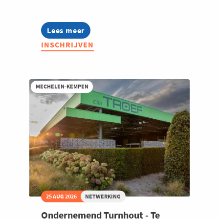
Lees meer
about
Jong
INSCHRIJVEN
Voka
Kempen
-
Talk
on
MECHELEN-KEMPEN
water
II
25 AUG 2026
NETWERKING
Ondernemend Turnhout - Te