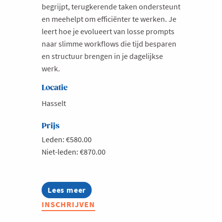
begrijpt, terugkerende taken ondersteunt
en meehelpt om efficiënter te werken. Je
leert hoe je evolueert van losse prompts
naar slimme workflows die tijd besparen
en structuur brengen in je dagelijkse
werk.
Locatie
Hasselt
Prijs
Leden: €580.00
Niet-leden: €870.00
Lees meer
about
Slim
INSCHRIJVEN
werken
met