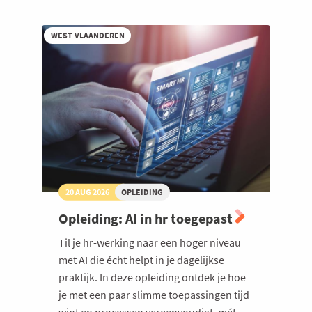
Claude
als
digitale
WEST-VLAANDEREN
collega
20 AUG 2026
OPLEIDING
Opleiding: AI in hr toegepast
Til je hr-werking naar een hoger niveau
met AI die écht helpt in je dagelijkse
praktijk. In deze opleiding ontdek je hoe
je met een paar slimme toepassingen tijd
wint en processen vereenvoudigt, mét