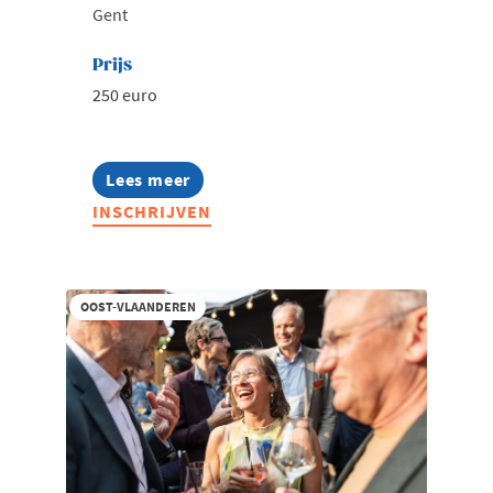
Gent
Prijs
250 euro
Lees meer
about
Summerschool:
INSCHRIJVEN
Content
zonder
stress,
creatieve
formats
OOST-VLAANDEREN
die
blijven
werken