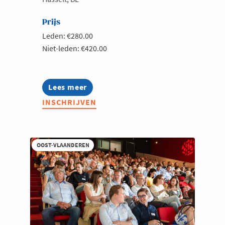
Prijs
Leden: €280.00
Niet-leden: €420.00
Lees meer
about
Performance
INSCHRIJVEN
Management:
Van
evaluatiegesprekken
naar
een
OOST-VLAANDEREN
feedbackcultuur