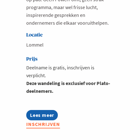
programma, maar wel frisse lucht,
inspirerende gesprekken en
ondernemers die elkaar vooruithelpen.
Locatie
Lommel
Prijs
Deelname is gratis, inschrijven is
verplicht.
Deze wandeling is exclusief voor Plato-
deelnemers.
Lees meer
about
Plato
INSCHRIJVEN
Walks:
Lommelse
Sahara