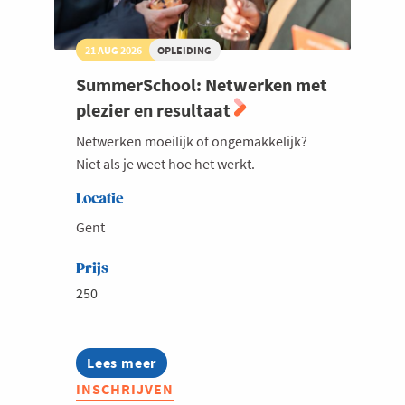
21 AUG 2026
OPLEIDING
SummerSchool: Netwerken met
plezier en resultaat
Netwerken moeilijk of ongemakkelijk?
Niet als je weet hoe het werkt.
Locatie
Gent
Prijs
250
Lees meer
about
SummerSchool:
INSCHRIJVEN
Netwerken