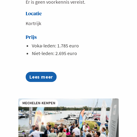
Er is geen voorkennis vereist.
Locatie
Kortrijk
Prijs
Voka-leden: 1.785 euro
Niet-leden: 2.695 euro
Lees meer
about
AI
Summer
Week
2026
MECHELEN-KEMPEN