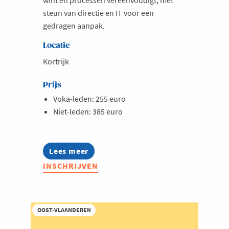
steun van directie en IT voor een
gedragen aanpak.
Locatie
Kortrijk
Prijs
Voka-leden: 255 euro
Niet-leden: 385 euro
Lees meer
about
Opleiding:
INSCHRIJVEN
AI
in
hr
toegepast
OOST-VLAANDEREN