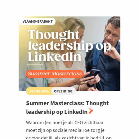
met
plezier
en
resultaat
VLAAMS-BRABANT
24 AUG 2026
OPLEIDING
Summer Masterclass: Thought
leadership op LinkedIn
Waarom (en hoe) je als CEO zichtbaar
moet zijn op sociale mediaHoe zorg je
ervoor dat jij, als gezicht van je bedrijf, op