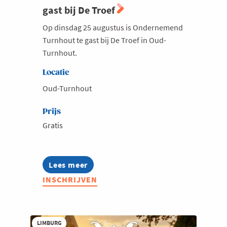
gast bij De Troef
Op dinsdag 25 augustus is Ondernemend
Turnhout te gast bij De Troef in Oud-
Turnhout.
Locatie
Oud-Turnhout
Prijs
Gratis
Lees meer
about
Ondernemend
INSCHRIJVEN
Turnhout
-
Te
gast
bij
LIMBURG