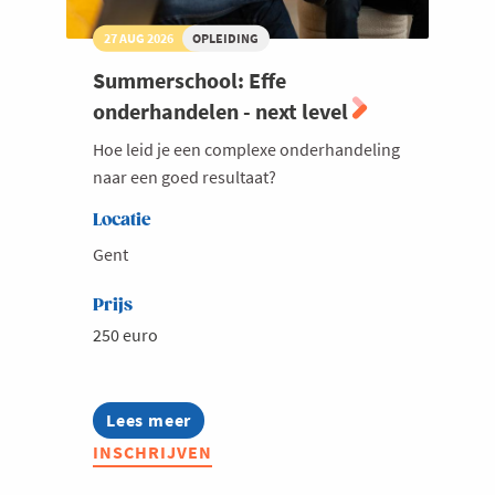
27 AUG 2026
OPLEIDING
Summerschool: Effe
onderhandelen - next level
Hoe leid je een complexe onderhandeling
naar een goed resultaat?
Locatie
Gent
Prijs
250 euro
Lees meer
about
Summerschool:
INSCHRIJVEN
Effe
onderhandelen