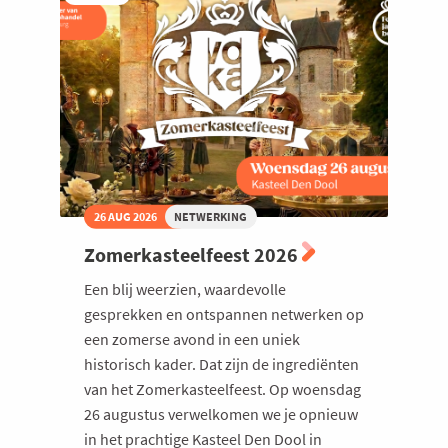
De
Troef
26 AUG 2026
NETWERKING
Zomerkasteelfeest 2026
Een blij weerzien, waardevolle
gesprekken en ontspannen netwerken op
een zomerse avond in een uniek
historisch kader. Dat zijn de ingrediënten
van het Zomerkasteelfeest. Op woensdag
26 augustus verwelkomen we je opnieuw
in het prachtige Kasteel Den Dool in