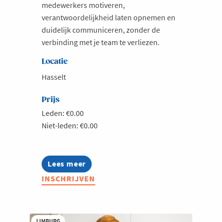
medewerkers motiveren,
verantwoordelijkheid laten opnemen en
duidelijk communiceren, zonder de
verbinding met je team te verliezen.
Locatie
Hasselt
Prijs
Leden: €0.00
Niet-leden: €0.00
Lees meer
about
People
INSCHRIJVEN
management
in
de
praktijk
LIMBURG