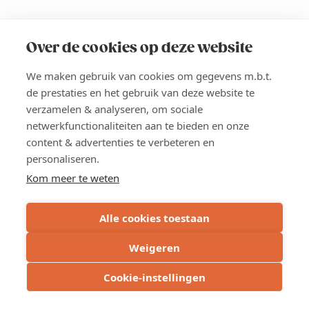
-
next
level
LIMBURG
Over de cookies op deze website
We maken gebruik van cookies om gegevens m.b.t.
de prestaties en het gebruik van deze website te
verzamelen & analyseren, om sociale
netwerkfunctionaliteiten aan te bieden en onze
content & advertenties te verbeteren en
personaliseren.
Kom meer te weten
27 AUG 2026
NETWERKING
Grenzeloos Netwerkevent -
Alle cookies toestaan
PreuveneMeet
Weigeren
Op donderdag 27 augustus 2026 ben je
van harte welkom bij PreuveneMeet: een
Cookie-instellingen
gezamenlijk netwerkmoment tijdens ’t
Preuvenemint, op het vertrouwde decor