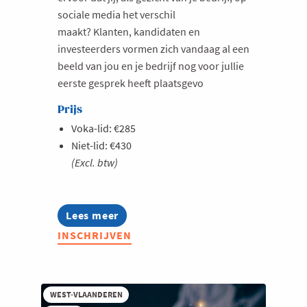
sociale media het verschil
maakt? Klanten, kandidaten en
investeerders vormen zich vandaag al een
beeld van jou en je bedrijf nog voor jullie
eerste gesprek heeft plaatsgevo
Prijs
Voka-lid: €285
Niet-lid: €430
(Excl. btw)
Lees meer
about
Summer
INSCHRIJVEN
Masterclass:
Thought
leadership
op
LinkedIn
WEST-VLAANDEREN