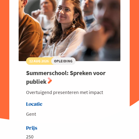
Energie
West-Vlaanderen
Hybride
Traject
Familiebedrijven
Online
Financieel
Good Governance
Groeien
Haven
12 AUG 2026
OPLEIDING
Human Resources
Summerschool: Spreken voor
Industrie
publiek
Innovatie
Overtuigend presenteren met impact
Internationaal Ondernemen
Locatie
Juridisch
Gent
Logistiek en Transport
Luchtvaart
Prijs
250
Marketing & Sales