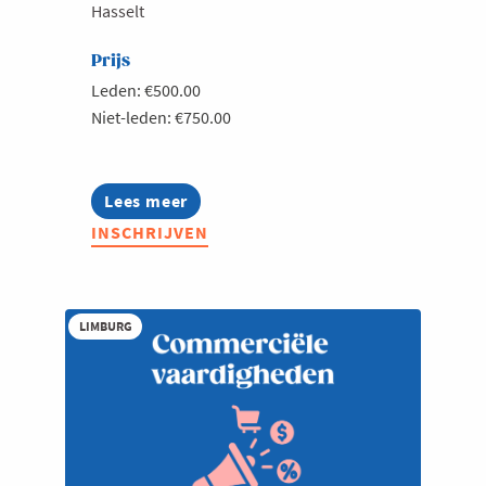
Hasselt
Prijs
Leden: €500.00
Niet-leden: €750.00
Lees meer
about
Jouw
INSCHRIJVEN
expertise
zichtbaar,
jouw
reputatie
sterker:
LIMBURG
LinkedIn
voor
leiders