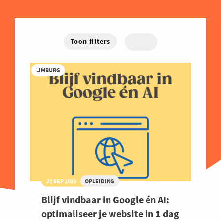
Energie
West-Vlaanderen
Hybride
Traject
Familiebedrijven
Online
Financieel
Toon filters
Good Governance
Groeien
LIMBURG
Haven
Human Resources
Industrie
Innovatie
Internationaal Ondernemen
Juridisch
22 SEP 2026
OPLEIDING
Logistiek en Transport
Blijf vindbaar in Google én AI:
Luchtvaart
optimaliseer je website in 1 dag
Marketing & Sales