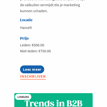
de valkuilen vermijdt die je marketing
kunnen schaden.
Locatie
Hasselt
Prijs
Leden: €500.00
Niet-leden: €750.00
Lees meer
about
Claude
INSCHRIJVEN
als
assistent
voor
je
online
LIMBURG
marketing