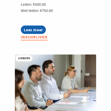
Leden: €500.00
Welzijn en gezondheidszorg
Niet-leden: €750.00
Lees meer
about
Blijf
INSCHRIJVEN
vindbaar
in
Google
én
AI:
LIMBURG
optimaliseer
je
website
in
1
dag