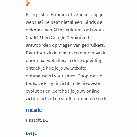
Milieu
Krijg je steeds minder bezoekers op je
Mobiliteit
website? Je bent niet alleen. Sinds de
opkomst van AI formuleren tools zoals
Netwerking
ChatGPT en Google Gemini zelf
Onderwijs
antwoorden op vragen van gebruikers.
Opvolging en Overname
Daardoor klikken mensen minder vaak
door naar websites. In deze opleiding
Persoonlijke vaardigheden
ontdek je hoe je jouw website
Regeringsvorming
optimaliseert voor zowel Google als AI
Retail
tools. Je krijgt inzicht in de nieuwste
evoluties en leert hoe je jouw online
Ruimtelijke ordening en Infrastructuur
zichtbaarheid en vindbaarheid versterkt.
Scale-ups
Locatie
Starten
Hasselt, BE
Strategie
Supply Chain
Prijs