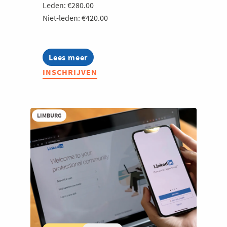
Leden: €280.00
Niet-leden: €420.00
Lees meer
about
Prijs
INSCHRIJVEN
je
waarde,
niet
je
kosten:
LIMBURG
Inleiding
tot
Value
Based
Pricing
in
B2B