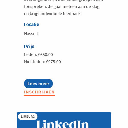
toespreken. Je gaat meteen aan de slag
en krijgt individuele feedback.
Locatie
Hasselt
Prijs
Leden: €650.00
Niet-leden: €975.00
Lees meer
about
Optimaliseer
INSCHRIJVEN
je
presentatieskills
(met
Wim
De
LIMBURG
Vilder)