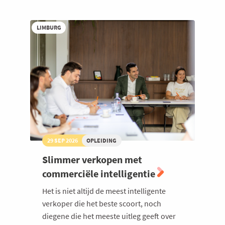
AI
LIMBURG
29 SEP 2026
OPLEIDING
Slimmer verkopen met
commerciële intelligentie
Het is niet altijd de meest intelligente
verkoper die het beste scoort, noch
diegene die het meeste uitleg geeft over