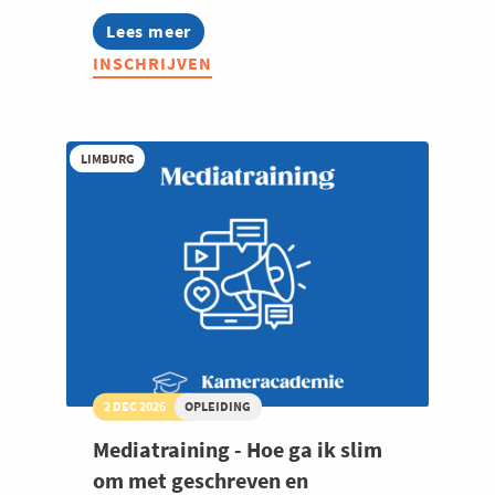
Lees meer
about
Blijf
INSCHRIJVEN
vindbaar
in
Google
én
AI:
LIMBURG
optimaliseer
je
website
in
1
dag
2 DEC 2026
OPLEIDING
Mediatraining - Hoe ga ik slim
om met geschreven en