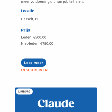
meer voldoening uit hun job te halen.
Locatie
Hasselt, BE
Prijs
Leden: €500.00
Niet-leden: €750.00
Lees meer
about
Commercieel
INSCHRIJVEN
sterker
staan
in
elk
gesprek
LIMBURG
met
je
klant