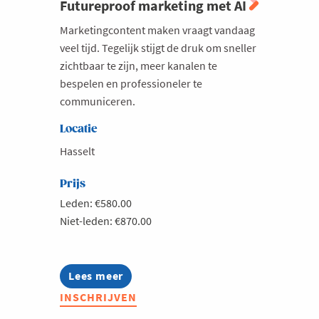
Futureproof marketing met AI
Marketingcontent maken vraagt vandaag
veel tijd. Tegelijk stijgt de druk om sneller
zichtbaar te zijn, meer kanalen te
bespelen en professioneler te
communiceren.
Locatie
Hasselt
Prijs
Leden: €580.00
Niet-leden: €870.00
Lees meer
about
Futureproof
INSCHRIJVEN
marketing
met