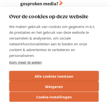
gesproken media?
In een medialandschap waar nieuws zich
Over de cookies op deze website
razendsnel verspreidt, is sterke
communicatie cruciaal. Met meer dan 30
We maken gebruik van cookies om gegevens m.b.t.
jaar ervaring gidst Jeroen Wils je door de
de prestaties en het gebruik van deze website te
werking van de Belgische media en leert
verzamelen & analyseren, om sociale
hij hoe je jouw organisatie zichtbaar,
netwerkfunctionaliteiten aan te bieden en onze
relevant en geloofwaardig positioneert.
content & advertenties te verbeteren en
Je krijgt praktische inzichten in het
personaliseren.
omgaan met journalisten, het creëren van
Kom meer te weten
nieuwswaarde en het voorbereiden van
interviews. Daarnaast ontdek je hoe je
Alle cookies toestaan
doordacht communiceert in
crisissituaties en het vertrouwen behoudt
Weigeren
wanneer het er echt toe doet. Een hands-
on opleiding voor wie strategisch en
Cookie-instellingen
zelfverzekerd wil communiceren in een