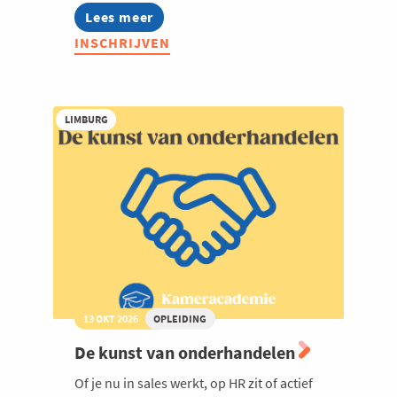
Lees meer
about
Van
INSCHRIJVEN
technische
expertise
naar
commerciële
impact
LIMBURG
13 OKT 2026
OPLEIDING
De kunst van onderhandelen
Of je nu in sales werkt, op HR zit of actief