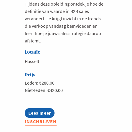
Tijdens deze opleiding ontdek je hoe de
definitie van waarde in B2B sales
verandert. Je krijgt inzicht in de trends
die verkoop vandaag beïnvloeden en
leert hoe je jouw salesstrategie daarop
afstemt.
Locatie
Hasselt
Prijs
Leden: €280.00
Niet-leden: €420.00
Lees meer
about
Trends
INSCHRIJVEN
in
B2B