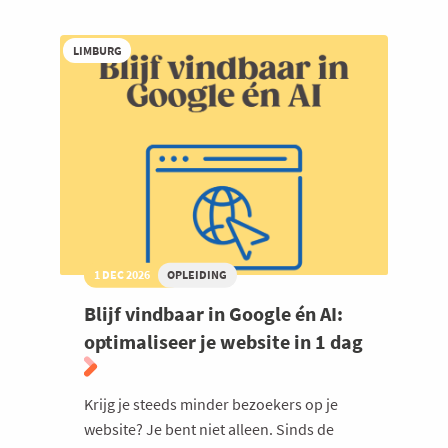
Verkopen:
Verkopen
in
LIMBURG
een
wereld
vol
risico
1 DEC 2026
OPLEIDING
Blijf vindbaar in Google én AI:
optimaliseer je website in 1 dag
Krijg je steeds minder bezoekers op je
website? Je bent niet alleen. Sinds de