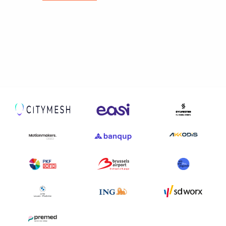
me
Welzijn en gezondheidszorg
tender?