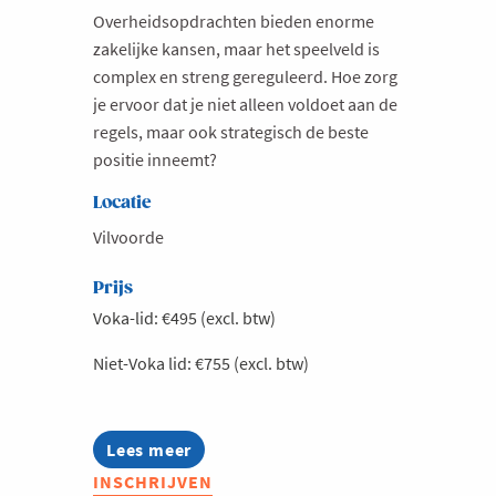
Overheidsopdrachten bieden enorme
Milieu
zakelijke kansen, maar het speelveld is
Mobiliteit
complex en streng gereguleerd. Hoe zorg
je ervoor dat je niet alleen voldoet aan de
Netwerking
regels, maar ook strategisch de beste
Onderwijs
positie inneemt?
Opvolging en Overname
Locatie
Persoonlijke vaardigheden
Vilvoorde
Regeringsvorming
Prijs
Retail
Voka-lid: €495 (excl. btw)
Ruimtelijke ordening en Infrastructuur
Niet-Voka lid: €755 (excl. btw)
Scale-ups
Starten
Strategie
Lees meer
about
Overheidsopdrachten:
INSCHRIJVEN
Supply Chain
Love