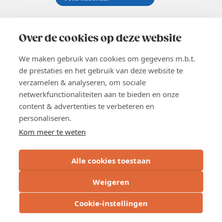
Koningsstraat 154-158, 1000 Brussel
02 229 81 11
Over de cookies op deze website
info@voka.be
We maken gebruik van cookies om gegevens m.b.t.
de prestaties en het gebruik van deze website te
verzamelen & analyseren, om sociale
netwerkfunctionaliteiten aan te bieden en onze
content & advertenties te verbeteren en
EN
personaliseren.
Pers
Nieuwsbrief
Kom meer te weten
Vacatures
Word lid
Alle cookies toestaan
Voka 2026
Algemene voorwaarden
Weigeren
Privacyverklaring
Cookie verklaring
Cookie-instellingen
Cookie instellingen
BE 0413.673.821 - RPR: Brussel