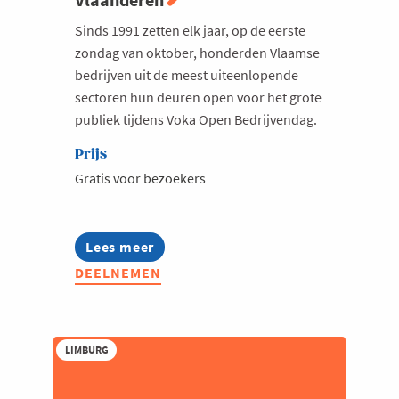
Sinds 1991 zetten elk jaar, op de eerste
zondag van oktober, honderden Vlaamse
bedrijven uit de meest uiteenlopende
sectoren hun deuren open voor het grote
publiek tijdens Voka Open Bedrijvendag.
Prijs
Gratis voor bezoekers
Lees meer
about
Voka
DEELNEMEN
Open
Bedrijvendag
|
Ontdek
ondernemend
LIMBURG
Vlaanderen