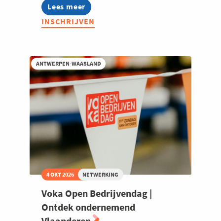
Lees meer
about
Welt:
INSCHRIJVEN
Autisme
op
de
werkvloer
ANTWERPEN-WAASLAND
4 OKT 2026
NETWERKING
Voka Open Bedrijvendag |
Ontdek ondernemend
Vlaanderen