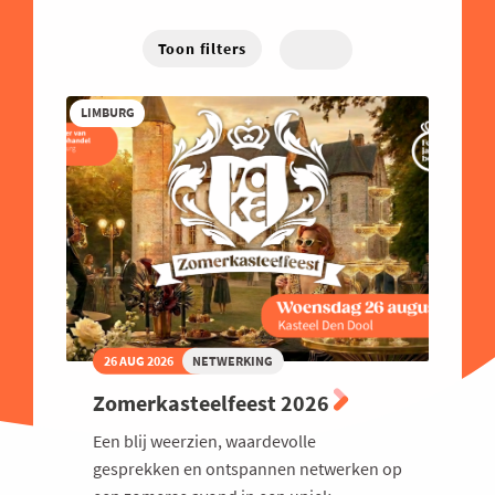
Energie
West-Vlaanderen
Hybride
Traject
Familiebedrijven
Toon filters
Online
Financieel
LIMBURG
Good Governance
Groeien
Haven
Human Resources
Industrie
Innovatie
Internationaal Ondernemen
26 AUG 2026
NETWERKING
Juridisch
Zomerkasteelfeest 2026
Logistiek en Transport
Een blij weerzien, waardevolle
Luchtvaart
gesprekken en ontspannen netwerken op
Marketing & Sales