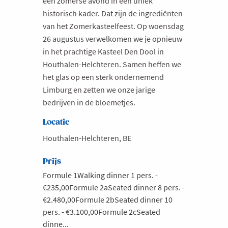
een zomerse avond in een uniek
historisch kader. Dat zijn de ingrediënten
Milieu
van het Zomerkasteelfeest. Op woensdag
Mobiliteit
26 augustus verwelkomen we je opnieuw
Netwerking
in het prachtige Kasteel Den Dool in
Houthalen-Helchteren. Samen heffen we
Onderwijs
het glas op een sterk ondernemend
Opvolging en Overname
Limburg en zetten we onze jarige
Persoonlijke vaardigheden
bedrijven in de bloemetjes.
Regeringsvorming
Locatie
Retail
Houthalen-Helchteren, BE
Ruimtelijke ordening en Infrastructuur
Prijs
Scale-ups
Formule 1Walking dinner 1 pers. -
€235,00Formule 2aSeated dinner 8 pers. -
Starten
€2.480,00Formule 2bSeated dinner 10
Strategie
pers. - €3.100,00Formule 2cSeated
Supply Chain
dinne...