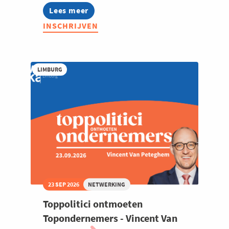
Lees meer
about
OCZ:
INSCHRIJVEN
Culinaire
fietsactiviteit
LIMBURG
23 SEP 2026
NETWERKING
Toppolitici ontmoeten
Topondernemers - Vincent Van