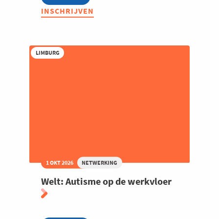
Toppolitici
INSCHRIJVEN
ontmoeten
Topondernemers
-
Vincent
Van
LIMBURG
Peteghem
1 OKT 2026
NETWERKING
Welt: Autisme op de werkvloer