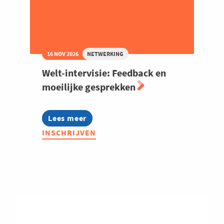
16 NOV 2026
NETWERKING
Welt-intervisie: Feedback en
moeilijke gesprekken
Lees meer
about
Welt-
INSCHRIJVEN
intervisie:
Feedback
en
moeilijke
gesprekken