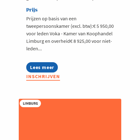
Prijs
Prijzen op basis van een
tweepersoonskamer (excl. btw):€ 5 950,00
voor leden Voka - Kamer van Koophandel
Limburg en overheid€ 8 925,00 voor niet-
leden...
Lees meer
about
Technologie
INSCHRIJVEN
Inspiratiemissie
Taiwan
2026
LIMBURG