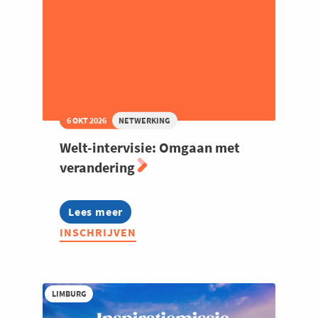
6 OKT 2026
NETWERKING
Welt-intervisie: Omgaan met
verandering
Lees meer
about
Welt-
INSCHRIJVEN
intervisie:
Omgaan
met
verandering
LIMBURG