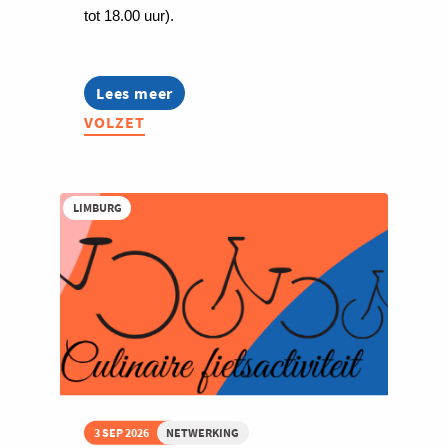
tot 18.00 uur).
Lees meer
about
Grenzeloos
VOLZET
Netwerkevent
-
PreuveneMeet
LIMBURG
3 SEP 2026
NETWERKING