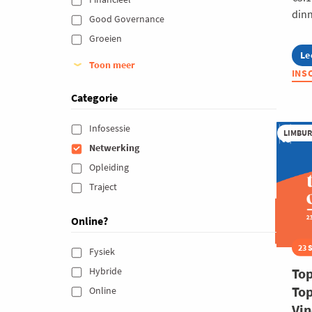
dinn
Good Governance 
Groeien 
Le
ab
Toon meer
Zo
INS
20
Categorie
Infosessie 
LIMBU
Netwerking 
Opleiding 
Traject 
Online?
23 
Fysiek 
Top
Hybride 
To
Online 
Vi