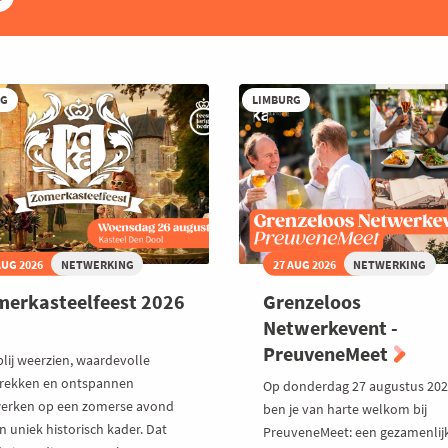
RG
LIMBURG
AUG 2026
NETWERKING
27 AUG 2026
NETWERKING
erkasteelfeest 2026
Grenzeloos
Netwerkevent -
PreuveneMeet
blij weerzien, waardevolle
rekken en ontspannen
Op donderdag 27 augustus 20
erken op een zomerse avond
ben je van harte welkom bij
n uniek historisch kader. Dat
PreuveneMeet: een gezamenlij