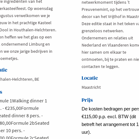
de ingrediënten van het
netwerkmoment tijdens ’t
steelfeest. Op woensdag
Preuvenemint, op het vertrou
ugustus verwelkomen we je
decor van het Vrijthof in Maastr
euw in het prachtige Kasteel
Deze editie staat in het teken 
Dool in Houthalen-Helchteren.
grenzeloos netwerken.
n heffen we het glas op een
Ondernemers en relaties uit
k ondernemend Limburg en
Nederland en Vlaanderen kom
n we onze jarige bedrijven in
hier samen om elkaar te
loemetjes.
ontmoeten, bij te praten en n
contacten te leggen.
atie
Locatie
halen-Helchteren, BE
Maastricht
s
ule 1Walking dinner 1
Prijs
. - €235,00Formule
De kosten bedragen per pe
ated dinner 8 pers. -
€115,00 p.p. excl. BTW (dit
480,00Formule 2bSeated
betreft het arrangement tot 
er 10 pers. -
uur).
100,00Formule 2cSeated