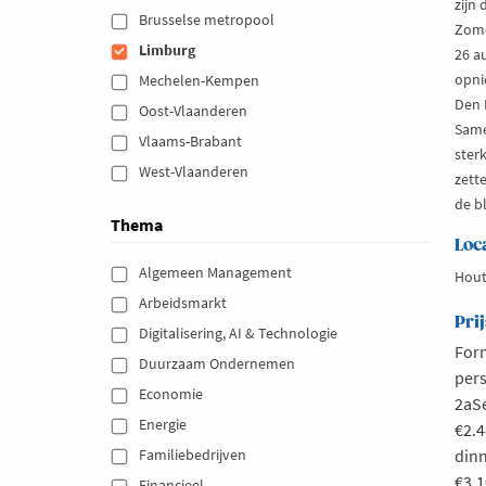
zijn 
Brusselse metropool 
Zomerka
Limburg 
26 a
opni
Mechelen-Kempen 
Den 
Oost-Vlaanderen 
Same
Vlaams-Brabant 
ster
West-Vlaanderen 
zette
de b
Thema
Loc
Algemeen Management 
Hout
Arbeidsmarkt 
Prij
Digitalisering, AI & Technologie 
Form
Duurzaam Ondernemen 
pers
Economie 
2aSe
Energie 
€2.
Familiebedrijven 
dinn
€3.
Financieel 