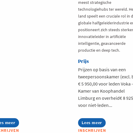
meest strategische
technologiehubs ter wereld. H
land speelt een cruciale rol in 
globale halfgeleiderindustrie e
positioneert zich steeds sterker
innovatieleider in artificiële
intelligentie, geavanceerde
productie en deep tech.
Prijs
Prijzen op basis van een
tweepersoonskamer (excl. 
€ 5 950,00 voor leden Voka -
Kamer van Koophandel
Limburg en overheid€ 8 925
voor niet-leden...
es meer
out
Lees meer
about
lt-
Technologie
CHRIJVEN
INSCHRIJVEN
tervisie:
Inspiratiemissie