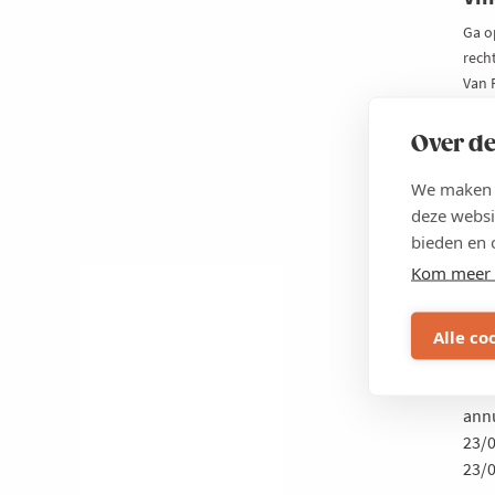
Ga o
rech
Van 
en f
tijd
Over de
“Top
We maken g
Loc
deze websi
Hass
bieden en 
Kom meer 
Prij
Excl
excl
Alle co
Vok
One
annu
23/
23/0