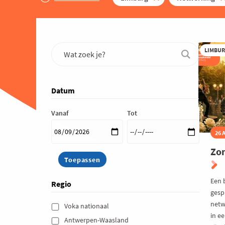
LIMBU
Datum
Vanaf
Tot
26 
Zom
Een 
Regio
gesp
netw
Voka nationaal 
in ee
Antwerpen-Waasland 