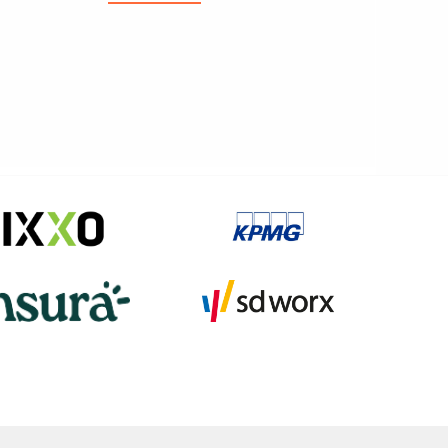
Feedback
en
moeilijke
gesprekken