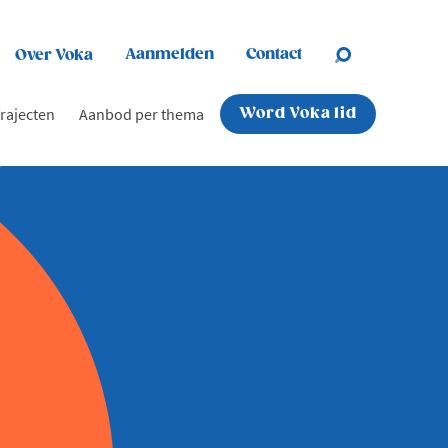
Aanmelden
Contact
Over Voka
rajecten
Aanbod per thema
Word Voka lid