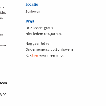
Locatie
wde
Zonhoven
icht.
van
Prijs
OCZ-leden: gratis
Niet-leden: € 60,00 p.p.
en
Nog geen lid van
ieuwe
Ondernemersclub Zonhoven?
Klik
hier
voor meer info.
rsoon
18.00