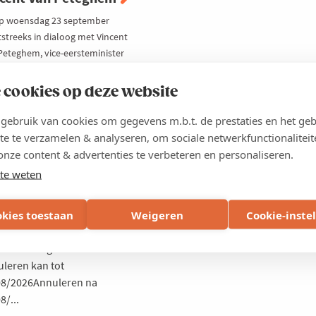
p woensdag 23 september
tstreeks in dialoog met Vincent
Peteghem, vice-eersteminister
ederaal minister van Begroting,
ens ons exclusief ledenevent
 cookies op deze website
pol”.
ebruik van cookies om gegevens m.b.t. de prestaties en het geb
atie
te te verzamelen & analyseren, om sociale netwerkfunctionaliteit
elt
onze content & advertenties te verbeteren en personaliseren.
te weten
s
usief voor Voka-leden: €195
. btwGratis voor leden van
okies toestaan
Weigeren
Cookie-inste
a
AnnuleringsvoorwaardenKosteloos
leren kan tot
08/2026Annuleren na
8/...