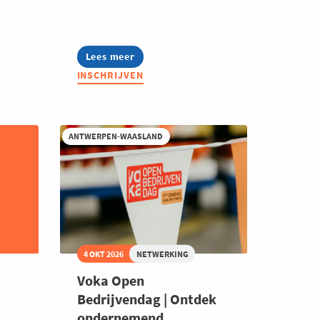
Lees meer
about
OCZ:
INSCHRIJVEN
Culinaire
fietsactiviteit
ANTWERPEN-WAASLAND
4 OKT 2026
NETWERKING
Voka Open
Bedrijvendag | Ontdek
ondernemend