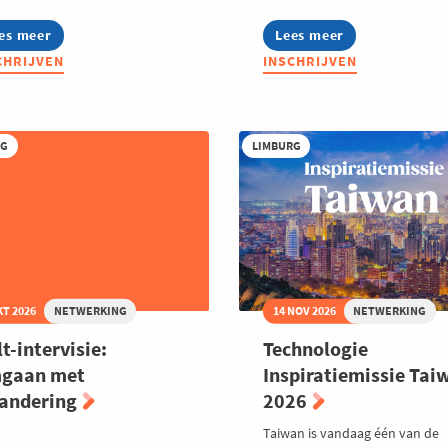
es meer
out
Lees meer
about
ppolitici
Welt:
CHRIJVEN
INSCHRIJVEN
tmoeten
Autisme
pondernemers
op
de
ncent
werkvloer
n
RG
LIMBURG
teghem
KT 2026
NETWERKING
14 NOV 2026
NETWERKING
t-intervisie:
Technologie
gaan met
Inspiratiemissie Tai
randering
2026
Taiwan is vandaag één van de