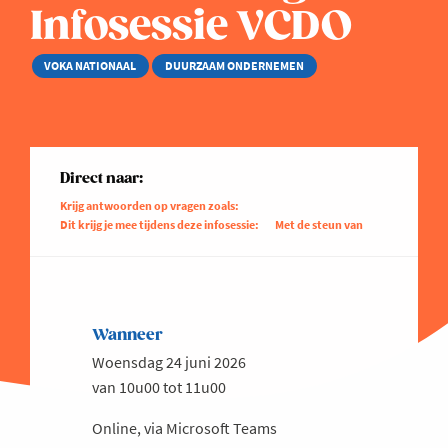
Infosessie VCDO
VOKA NATIONAAL
DUURZAAM ONDERNEMEN
Direct naar:
Krijg antwoorden op vragen zoals:
Dit krijg je mee tijdens deze infosessie:
Met de steun van
Wanneer
Woensdag 24 juni 2026
van 10u00 tot 11u00
Online, via Microsoft Teams