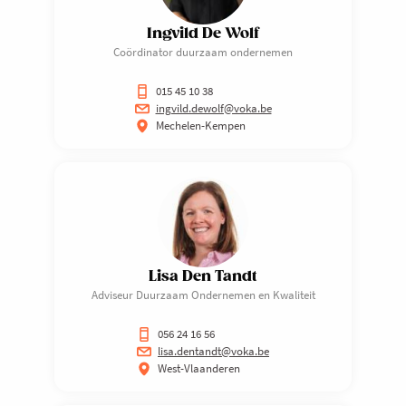
Ingvild De Wolf
Coördinator duurzaam ondernemen
015 45 10 38
ingvild.dewolf@voka.be
Mechelen-Kempen
Lisa Den Tandt
Adviseur Duurzaam Ondernemen en Kwaliteit
056 24 16 56
lisa.dentandt@voka.be
West-Vlaanderen