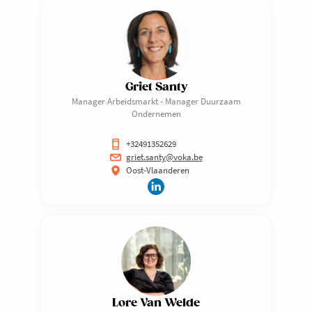
Griet Santy
Manager Arbeidsmarkt - Manager Duurzaam
Ondernemen
+32491352629
griet.santy@voka.be
Oost-Vlaanderen
Lore Van Welde