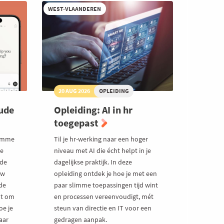
WEST-VLAANDEREN
20 AUG 2026
OPLEIDING
ude
Opleiding: AI in hr
toegepast
limme
Til je hr-werking naar een hoger
te
niveau met AI die écht helpt in je
ude
dagelijkse praktijk. In deze
uw
opleiding ontdek je hoe je met een
de
paar slimme toepassingen tijd wint
pt om
en processen vereenvoudigt, mét
oe je
steun van directie en IT voor een
aar
gedragen aanpak.