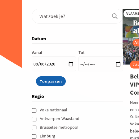
VLAAM
Datum
Vanaf
Tot
7 A
Bel
VIP
Co
Regio
Neem
een 
Voka nationaal 
Suik
Antwerpen-Waasland 
Voka
Brusselse metropool 
bele
Limburg 
muzi