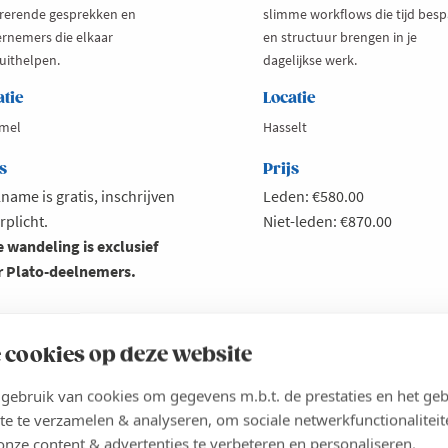
irerende gesprekken en
slimme workflows die tijd bes
rnemers die elkaar
en structuur brengen in je
uithelpen.
dagelijkse werk.
atie
Locatie
mel
Hasselt
s
Prijs
name is gratis, inschrijven
Leden: €580.00
erplicht.
Niet-leden: €870.00
 wandeling is exclusief
r Plato-deelnemers.
es meer
out
Lees meer
about
 cookies op deze website
ato
Slim
CHRIJVEN
INSCHRIJVEN
lks:
werken
ebruik van cookies om gegevens m.b.t. de prestaties en het geb
mmelse
met
hara
Claude
te te verzamelen & analyseren, om sociale netwerkfunctionaliteit
als
onze content & advertenties te verbeteren en personaliseren.