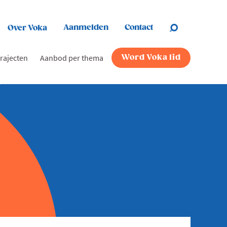
Aanmelden
Contact
Over Voka
rajecten
Aanbod per thema
Word Voka lid