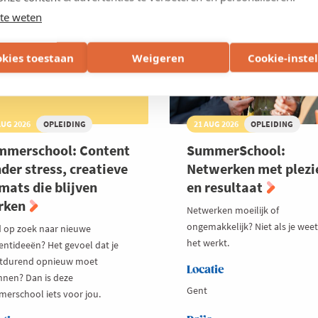
digitale
VLAANDEREN
OOST-VLAANDEREN
collega
te weten
okies toestaan
Weigeren
Cookie-inste
AUG 2026
OPLEIDING
21 AUG 2026
OPLEIDING
mmerschool: Content
SummerSchool:
der stress, creatieve
Netwerken met plezi
mats die blijven
en resultaat
rken
Netwerken moeilijk of
ongemakkelijk? Niet als je wee
jd op zoek naar nieuwe
het werkt.
entideeën? Het gevoel dat je
tdurend opnieuw moet
Locatie
nnen? Dan is deze
Gent
erschool iets voor jou.