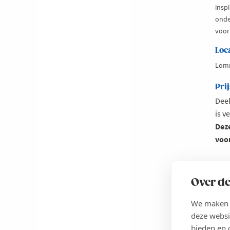
insp
onde
voor
Loc
Lom
Prij
Deel
is v
Deze
voo
Le
ab
Over de
Pl
INS
Wa
We maken g
Lo
Sa
deze websi
bieden en 