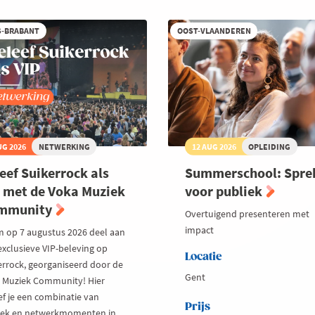
S-BRABANT
OOST-VLAANDEREN
UG 2026
NETWERKING
12 AUG 2026
OPLEIDING
eef Suikerrock als
Summerschool: Spre
 met de Voka Muziek
voor publiek
mmunity
Overtuigend presenteren met
impact
 op 7 augustus 2026 deel aan
exclusieve VIP-beleving op
Locatie
errock, georganiseerd door de
Gent
 Muziek Community! Hier
ef je een combinatie van
Prijs
ek en netwerkmomenten in