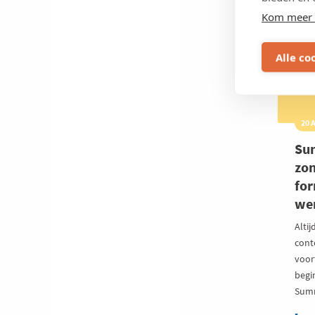
OOST-
Kom meer 
Alle co
20 
Su
zon
for
we
Alti
cont
voor
begi
Summ