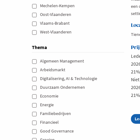
Mechelen-Kempen 
een 
setti
Oost-Vlaanderen 
Vlaams-Brabant 
Loc
West-Vlaanderen 
Tien
Thema
Prij
Led
Algemeen Management 
2026
Arbeidsmarkt 
21% 
Digitalisering, AI & Technologie 
Nie
2026
Duurzaam Ondernemen 
21% 
Economie 
Energie 
Familiebedrijven 
Le
ab
Financieel 
Be
Su
Good Governance 
al
Groeien 
VI