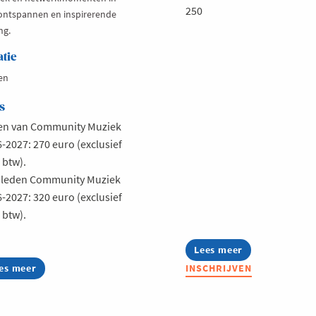
250
ontspannen en inspirerende
ng.
atie
en
s
en van Community Muziek
-2027: 270 euro (exclusief
btw).
t leden Community Muziek
-2027: 320 euro (exclusief
btw).
Lees meer
about
Summerschool:
es meer
out
INSCHRIJVEN
Spreken
leef
voor
ikerrock
publiek
s
P