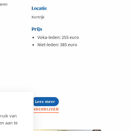
paren
Locatie
Kortrijk
Prijs
Voka-leden: 255 euro
Niet-leden: 385 euro
Lees meer
about
Opleiding:
INSCHRIJVEN
AI
ruik van
in
hr
en aan te
toegepast