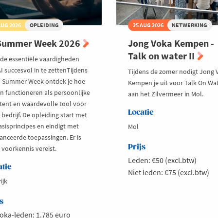
AUG 2026
OPLEIDING
25 AUG 2026
NETWERKING
 Summer Week 2026
Jong Voka Kempen -
Talk on water II
 de essentiële vaardigheden
I succesvol in te zettenTijdens
Tijdens de zomer nodigt Jong 
I Summer Week ontdek je hoe
Kempen je uit voor Talk On Wat
an functioneren als persoonlijke
aan het Zilvermeer in Mol.
stent en waardevolle tool voor
Locatie
bedrijf. De opleiding start met
asisprincipes en eindigt met
Mol
anceerde toepassingen. Er is
Prijs
 voorkennis vereist.
Leden: €50 (excl.btw)
atie
Niet leden: €75 (excl.btw)
ijk
s
oka-leden: 1.785 euro