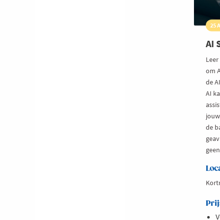
25 
AI
Leer
om A
de A
AI k
assi
jouw 
de b
geav
geen
Loc
Kortr
Prij
V