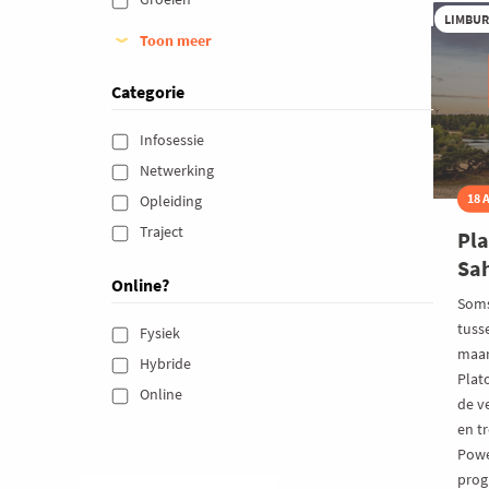
m
LIMBU
de
Toon meer
Vo
Mu
Categorie
C
Infosessie 
Netwerking 
18 
Opleiding 
Traject 
Pla
Sa
Online?
Soms
tuss
Fysiek 
maar
Hybride 
Plat
Online 
de v
en t
Powe
prog