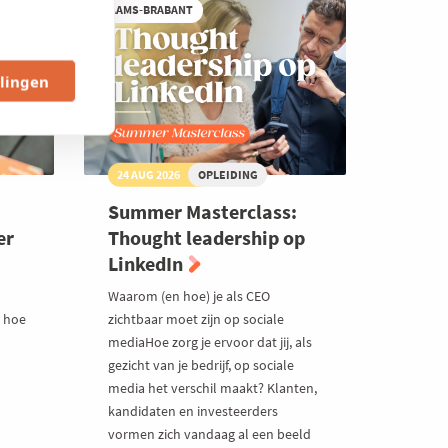
VLAAMS-BRABANT
llingen
24 AUG 2026
OPLEIDING
Summer Masterclass:
er
Thought leadership op
LinkedIn
Waarom (en hoe) je als CEO
t hoe
zichtbaar moet zijn op sociale
mediaHoe zorg je ervoor dat jij, als
gezicht van je bedrijf, op sociale
media het verschil maakt? Klanten,
kandidaten en investeerders
vormen zich vandaag al een beeld