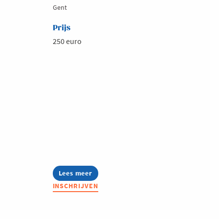
Gent
Prijs
250 euro
Lees meer
about
Summerschool:
INSCHRIJVEN
Canva
voor
professionals