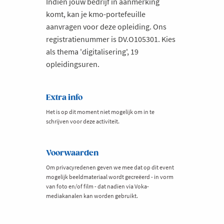
Indien jouw bedrijf in aanmerking
komt, kan je kmo-portefeuille
aanvragen voor deze opleiding. Ons
registratienummer is DV.O105301. Kies
als thema 'digitalisering', 19
opleidingsuren.
Extra info
Het is op dit moment niet mogelijk om in te
schrijven voor deze activiteit.
Voorwaarden
Om privacyredenen geven we mee dat op dit event
mogelijk beeldmateriaal wordt gecreëerd - in vorm
van foto en/of film - dat nadien via Voka-
mediakanalen kan worden gebruikt.