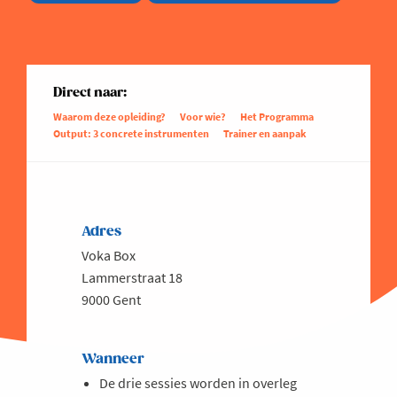
Direct naar:
Waarom deze opleiding?
Voor wie?
Het Programma
Output: 3 concrete instrumenten
Trainer en aanpak
Adres
Voka Box
Lammerstraat 18
9000 Gent
Wanneer
De drie sessies worden in overleg