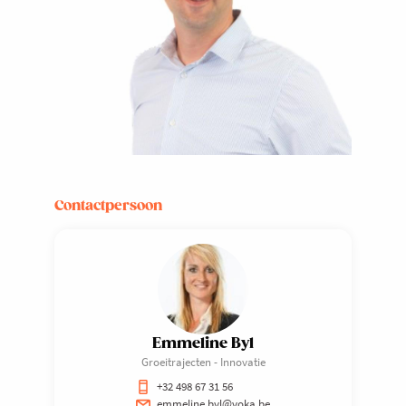
Contactpersoon
Emmeline Byl
Groeitrajecten - Innovatie
+32 498 67 31 56
emmeline.byl@voka.be