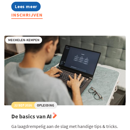
Lees meer
about
AI
INSCHRIJVEN
in
HR:
wat
kan
je
MECHELEN-KEMPEN
verwachten
22 SEP 2026
OPLEIDING
De basics van AI
Ga laagdrempelig aan de slag met handige tips & tricks.