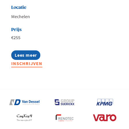
Locatie
Mechelen
Prijs
€255
Lees meer
about
De
INSCHRIJVEN
basics
van
AI