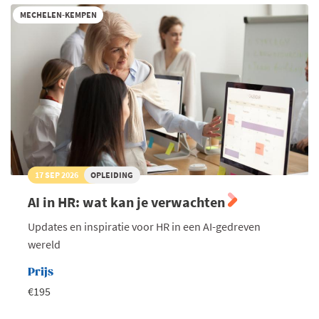
bij
iO
MECHELEN-KEMPEN
17 SEP 2026
OPLEIDING
AI in HR: wat kan je verwachten
Updates en inspiratie voor HR in een AI-gedreven
wereld
Prijs
€195