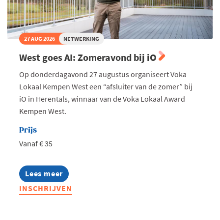
27 AUG 2026
NETWERKING
West goes AI: Zomeravond bij iO
Op donderdagavond 27 augustus organiseert Voka
Lokaal Kempen West een “afsluiter van de zomer” bij
iO in Herentals, winnaar van de Voka Lokaal Award
Kempen West.
Prijs
Vanaf € 35
Lees meer
about
West
INSCHRIJVEN
goes
AI:
Zomeravond