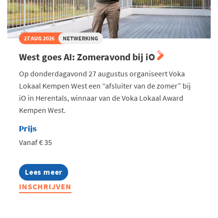
27 AUG 2026
NETWERKING
West goes AI: Zomeravond bij iO
Op donderdagavond 27 augustus organiseert Voka
Lokaal Kempen West een “afsluiter van de zomer” bij
iO in Herentals, winnaar van de Voka Lokaal Award
Kempen West.
Prijs
Vanaf € 35
Lees meer
about
West
INSCHRIJVEN
goes
AI:
Zomeravond