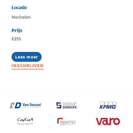
Locatie
Mechelen
Prijs
€255
Lees meer
about
De
INSCHRIJVEN
basics
van
AI