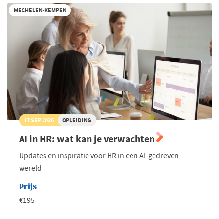
bij
iO
MECHELEN-KEMPEN
17 SEP 2026
OPLEIDING
AI in HR: wat kan je verwachten
Updates en inspiratie voor HR in een AI-gedreven
wereld
Prijs
€195