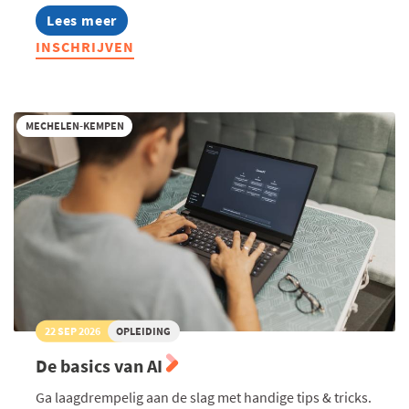
Lees meer
about
AI
INSCHRIJVEN
in
HR:
wat
kan
je
MECHELEN-KEMPEN
verwachten
22 SEP 2026
OPLEIDING
De basics van AI
Ga laagdrempelig aan de slag met handige tips & tricks.