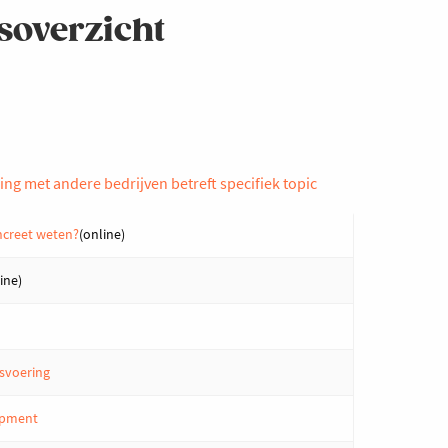
soverzicht
ng met andere bedrijven betreft specifiek topic
ncreet weten?
(online)
ine)
ksvoering
lopment