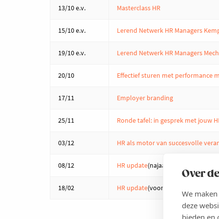
13/10 e.v.
Masterclass HR
15/10 e.v.
Lerend Netwerk HR Managers Ke
19/10 e.v.
Lerend Netwerk HR Managers Mec
20/10
Effectief sturen met performanc
17/11
Employer branding
25/11
Ronde tafel: in gesprek met jouw H
03/12
HR als motor van succesvolle vera
08/12
HR update
(najaar) (online)
Over de
18/02
HR update
(voorjaar) (online)
We maken g
deze websi
bieden en 