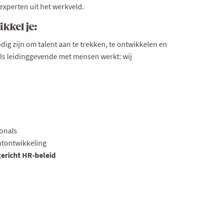
 experten uit het werkveld.
kkel je:
dig zijn om talent aan te trekken, te ontwikkelen en
als leidinggevende met mensen werkt: wij
onals
entontwikkeling
ericht HR-beleid