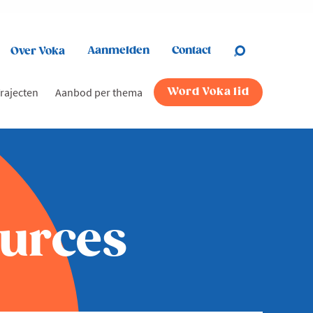
Aanmelden
Contact
Over Voka
rajecten
Aanbod per thema
Word Voka lid
urces