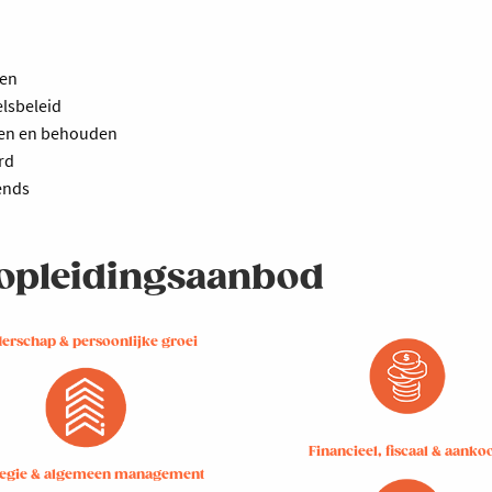
ken
elsbeleid
den en behouden
rd
ends
e opleidingsaanbod
derschap & persoonlijke groei
Financieel, fiscaal & aanko
tegie & algemeen management