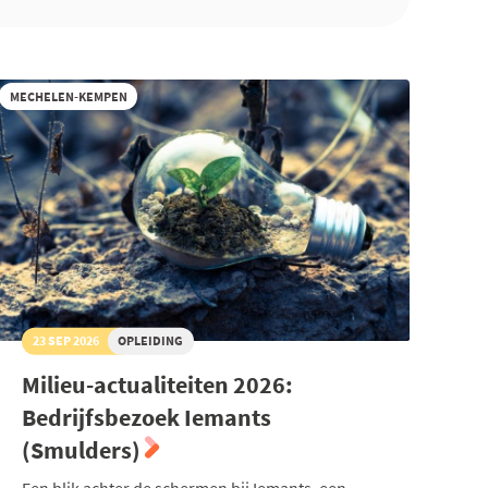
MECHELEN-KEMPEN
23 SEP 2026
OPLEIDING
Milieu-actualiteiten 2026:
Bedrijfsbezoek Iemants
(Smulders)
Een blik achter de schermen bij Iemants, een