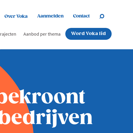
Aanmelden
Contact
Over Voka
rajecten
Aanbod per thema
Word Voka lid
bekroont
 bedrijven