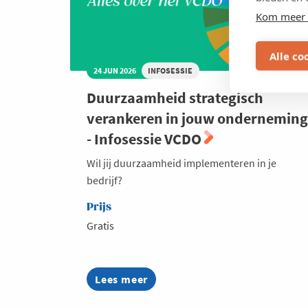
Kom meer 
Alle co
24 JUN 2026
INFOSESSIE
Duurzaamheid strategisch
verankeren in jouw onderneming
- Infosessie VCDO
Wil jij duurzaamheid implementeren in je
bedrijf?
Prijs
Gratis
Lees meer
about
Duurzaamheid
strategisch