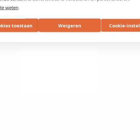
te weten
okies toestaan
Weigeren
Cookie-inste