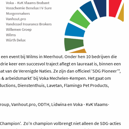
een event bij Wilms in Meerhout. Onder hen 10 bedrijven die
rie keer een succesvol traject aflegt en laureaat is, binnen een
aat van de Verenigde Naties. Ze zijn dan officieel 'SDG Pioneer'",
& arbeidsmarkt' bij Voka Mechelen-Kempen. Het gaat om
ctions, Dienstenthuis, Lavetan, Flamingo Pet Products,
Group, Vanhout.pro, ODTH, Lidwina en Voka - KvK Vlaams-
 Champion'. ​ Zo'n champion volbrengt niet alleen de SDG-acties