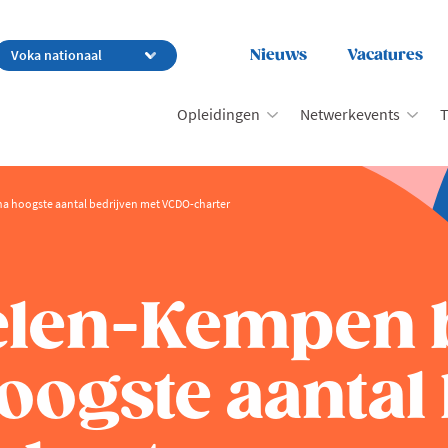
Nieuws
Vacatures
Opleidingen
Netwerkevents
T
 hoogste aantal bedrijven met VCDO-charter
elen-Kempen 
oogste aantal